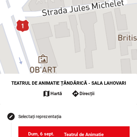
TEATRUL DE ANIMATIE ȚĂNDĂRICĂ - SALA LAHOVARI
map
directions
Hartă
Direcții
Selectați reprezentația
edit
Dum, 6 sept.
Teatrul de Animatie