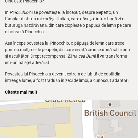
Cine este Pinocchio?
În
Pinocchio
ni se povesteşte, la început, despre Gepetto, un
tâmplar dintr-un mic orăşel italian, care găseşte într-o bună zi o
buturugă năzdrăvană, din care ciopleşte o păpuşă de lemn pe care
o botează Pinocchio.
Aşa începe povestea lui Pinocchio, o păpuşă de lemn care trece
printr-o mulţime de peripeţii, din care învaţă ce înseamnă să fii bun
şi ascultător. Drept recompensă,
Zâna cea Bună
îl va transforma
într-un băieţel adevărat.
Povestea lui Pinocchio a devenit extrem de iubită de copiii din
întreaga lume, a fost tradusă în zeci de limbi, a cunoscut adaptări
făcute de scriitori celebri, cum ar fi Alexei Tolstoi, şi numeroase
Citeste mai mult
ecranizări, mai ales de desene animate.
În această nouă versiune, animaţia digitală ocupă un loc important,
împletindu-se cu jocul la vedere al actorilor, cu păpuşile mari, cu
măştile şi costumele extrem de sugestive. Fiecare personaj
important are un fragment muzical descriptiv.