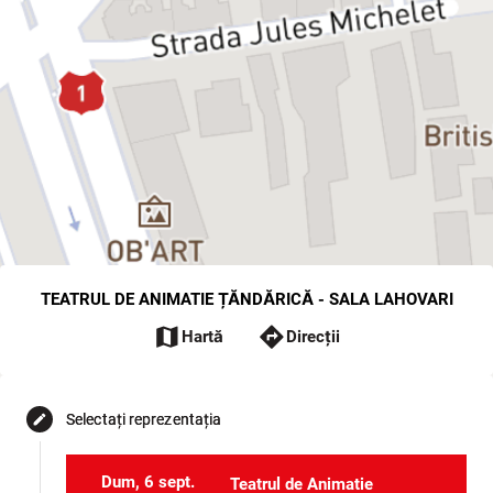
TEATRUL DE ANIMATIE ȚĂNDĂRICĂ - SALA LAHOVARI
map
directions
Hartă
Direcții
Selectați reprezentația
edit
Dum, 6 sept.
Teatrul de Animatie