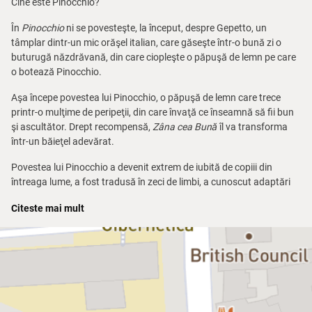
Cine este Pinocchio?
În
Pinocchio
ni se povesteşte, la început, despre Gepetto, un
tâmplar dintr-un mic orăşel italian, care găseşte într-o bună zi o
buturugă năzdrăvană, din care ciopleşte o păpuşă de lemn pe care
o botează Pinocchio.
Aşa începe povestea lui Pinocchio, o păpuşă de lemn care trece
printr-o mulţime de peripeţii, din care învaţă ce înseamnă să fii bun
şi ascultător. Drept recompensă,
Zâna cea Bună
îl va transforma
într-un băieţel adevărat.
Povestea lui Pinocchio a devenit extrem de iubită de copiii din
întreaga lume, a fost tradusă în zeci de limbi, a cunoscut adaptări
făcute de scriitori celebri, cum ar fi Alexei Tolstoi, şi numeroase
Citeste mai mult
ecranizări, mai ales de desene animate.
În această nouă versiune, animaţia digitală ocupă un loc important,
împletindu-se cu jocul la vedere al actorilor, cu păpuşile mari, cu
măştile şi costumele extrem de sugestive. Fiecare personaj
important are un fragment muzical descriptiv.