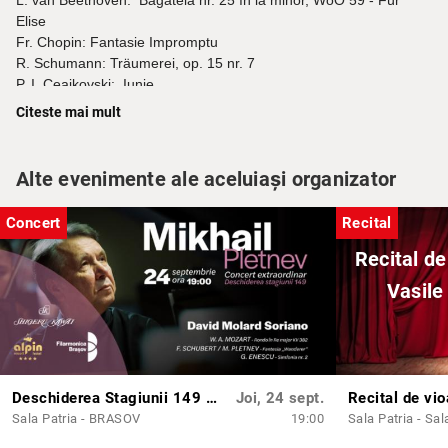
L. van Beethoven: Bagatela nr. 25 în la minor, WoO 59 - Für
Elise
Fr. Chopin: Fantasie Impromptu
R. Schumann: Träumerei, op. 15 nr. 7
P. I. Ceaikovski: Iunie
Fr. Liszt/ Fr Schubert: Soirées de Vienne, S. 427
Citeste mai mult
O. Respighi: Valse Caressante
Cl. Debussy: Valse romantique
Tiberiu Brediceanu: Moldova
Alte evenimente ale aceluiași organizator
Tiberiu Brediceanu: Bucovina
Concert
Recital
Recital de
Vasile
Deschiderea Stagiunii 149 cu Mikhail Pletnev, David Molard Soriano și orchestra Filarmonicii Brașov
Joi, 24 sept.
Sala Patria - BRASOV
19:00