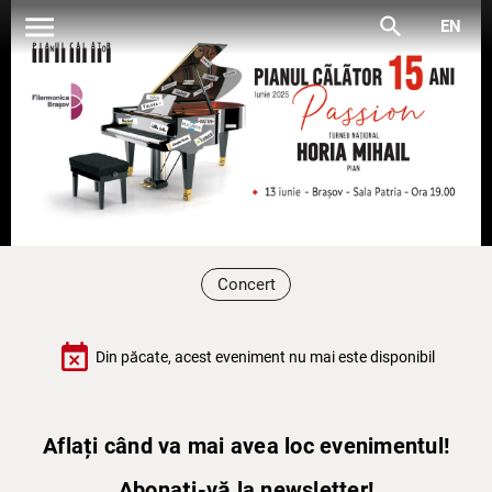
menu
search
EN
Concert
event_busy
Din păcate, acest eveniment nu mai este disponibil
Aflați când va mai avea loc evenimentul!
Abonați-vă la newsletter!