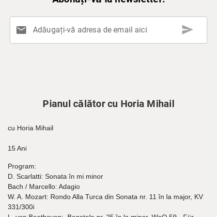
send
mail
Adăugați-vă adresa de email aici
Pianul călător cu Horia Mihail
cu Horia Mihail
15 Ani
Program:
D. Scarlatti: Sonata în mi minor
Bach / Marcello: Adagio
W. A. Mozart: Rondo Alla Turca din Sonata nr. 11 în la major, KV
331/300i