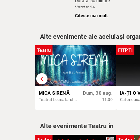
Durata: 50
minute
Varsta: 3+
Citeste mai mult
Detalii pe
www.luceafarul-theatr
Alte evenimente ale aceluiași orga
Teatru
FITPTI
chevron_left
MICA SIRENĂ
Dum, 30 aug.
Teatrul Luceafarul - Sala Mare
11:00
Alte evenimente Teatru în
Teatru
Teatru