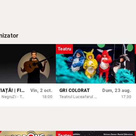
e.ro
nizator
Teatru
IA-ȚI O VIAȚĂ! | FITPTI 2026
Vin, 2 oct.
GRI COLORAT
Dum, 23 aug.
Cafeneaua NegruZi - Teatrul Luceafarul
18:00
Teatrul Luceafarul - Sala Mică
17:30
Teatru