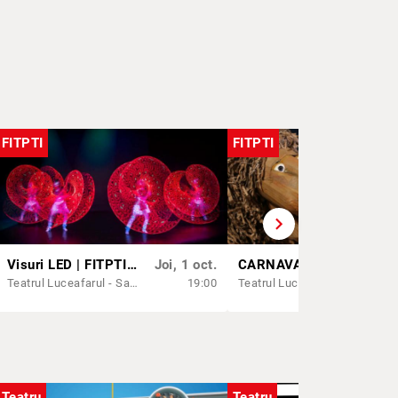
FITPTI
FITPTI
chevron_right
Visuri LED | FITPTI 2026
Joi, 1 oct.
CARNAVALUL DE CARTON | FITPTI 2026
Jo
Teatrul Luceafarul - Sala Mare
19:00
Teatrul Luceafarul - Sala Mică
Teatru
Teatru