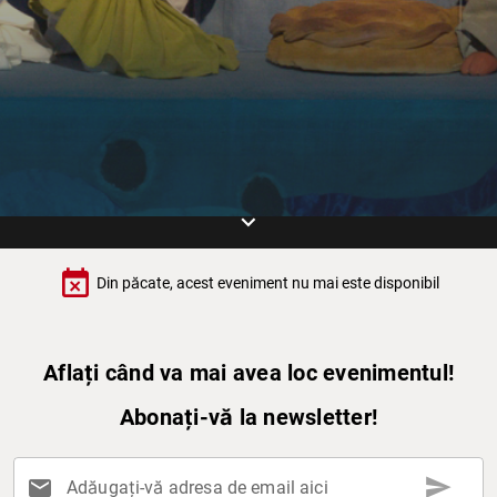
keyboard_arrow_down
event_busy
Din păcate, acest eveniment nu mai este disponibil
Aflați când va mai avea loc evenimentul!
Abonați-vă la newsletter!
send
mail
Adăugați-vă adresa de email aici