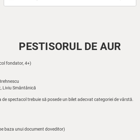
PESTISORUL DE AUR
ol fondator, 4+)
 Brehnescu
z, Liviu Smântânică
a de spectacol trebuie să posede un bilet adecvat categoriei de vârstă.
i (pe baza unui document doveditor)