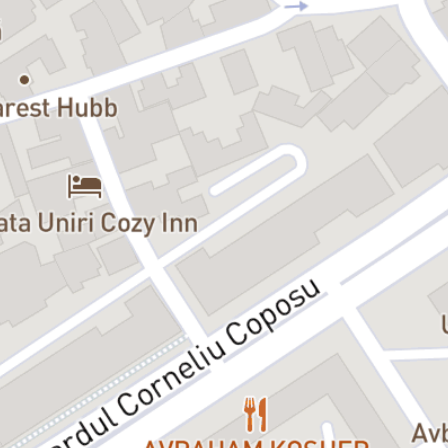
de minute înainte de execuție.
Locuită de mari ambiții profesionale, avocata depune toate
eforturile pentru a-și instrumenta cazul. Doar că Yuki-san nu
colaborează – sau nu în sensul nostru; nu în parametri occidentali.
Pe durata acestui interviu se întâlnesc două lumi care se suprapun
intermitent, iar finalul aduce o răsturnare de situație ce lasă totul
suspendat în ambiguitate și deschide un număr variabil de posibile
urmări.