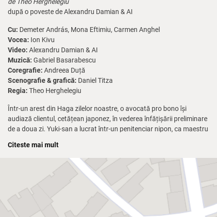
de Theo Herghelegiu
după o poveste de Alexandru Damian & AI
Cu:
Demeter András, Mona Eftimiu, Carmen Anghel
Vocea:
Ion Kivu
Video:
Alexandru Damian & AI
Muzică:
Gabriel Basarabescu
Coregrafie:
Andreea Duță
Scenografie & grafică:
Daniel Titza
Regia:
Theo Herghelegiu
Într-un arest din Haga zilelor noastre, o avocată pro bono își
audiază clientul, cetățean japonez, în vederea înfățișării preliminare
de a doua zi. Yuki-san a lucrat într-un penitenciar nipon, ca maestru
bucătar. În această calitate, el a preparat și servit cina unei deținute
Citeste mai mult
condamnate la moarte (cetățean american), care a cerut fugu
sushi pentru ultima ei masă. Din motive pe care nici el nu și le
explică la început, Yuki a făcut o greșeală fatală în procesul de
gătire, iar deținuta a murit otrăvită cu tetradoxină (substanța letală
existentă în peștele-balon), cu un ceas și ceva mai devreme de ora
execuției. Tribunalul din Haga urmează să stabilească ne/vinovăția
sa, acuzația fiind aceea că a scurtat viața unei condamnate cu 72