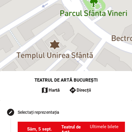
TEATRUL DE ARTĂ BUCUREȘTI
map
directions
Hartă
Direcții
Selectați reprezentația
edit
Ultimele bilete
Teatrul de
Sâm, 5 sept.