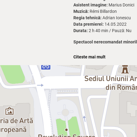
Asistent imagine:
Marius Donici
Muzică:
Rémi Billardon
Regia tehnică:
Adrian Ionescu
Data premierei:
14.05.2022
Durata:
2 h 40 min / Pauză: Nu
Spectacol nerecomandat minorilo
E nevoie de o anumită doză de cu
Citeste mai mult
piese. Cum mai poate fi citit astăz
străini și români? Și totuși, Cehov 
momentului, viziunii și necesității
Regizorul
Eugen Jebeleanu
, una 
Pescărușul
într-o viziune extrem d
excepție, căreia i se alătură scen
experiență imersivă într-o realitat
(dar cu supratitrare în limba româ
viziune contemporană, surprinzăto
Eugen Jebeleanu despre spectac
*"Ce necesitate găsește teatrul în 