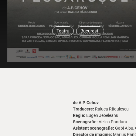
Teatru
Bucuresti
de A.P. Cehov
Traducere:
Raluca Rădulescu
Regie:
Eugen Jebeleanu
Scenografie:
Velica Panduru
Asistent scenografie:
Gabi Albu, 
Director de imagine:
Marius Pan