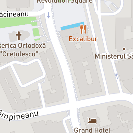
cel al cetățeanului? Care poate fi
transformăm lumea prin scuturare
Într-un context în care lupta pentru
reacție la atrocitățile din jurul 
dispozitiv scenografic minimal la i
se confundă cu cea a personajului
«Eu sunt vinovat! Am scăpat din v
ale personajului central, Treplev, r
Pescărușul
este un spectacol care a
convingerile și clișeele stereotipa
Regizor de teatru și film,
Eugen J
Compagnie des Ogres
, ale cărei
Europa. În 2020, Eugen Jebeleanu
Debutează în cinematografie cu 
Cluj-Napoca, unde a obținut
Premi
Nights
, unde a câștigat mai multe
Distribuția: