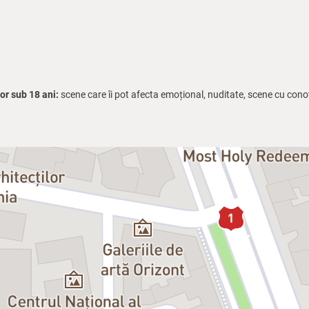
r sub 18 ani:
scene care îi pot afecta emoțional, nuditate, scene cu cono
raj pentru a propune un nou spectacol cu
Pescărușul
lui A.P. Cehov după 
i Cehov, după atâtea vizitări și re-vizitări ale operei sale dramatice, care 
cel de ieri nu este echivalent cu Cehov cel de azi, fiindcă poate fi explorat 
 contextului diverselor epoci.
dintre cele mai puternice voci ale noii generații, aduce pe scena Sălii „Io
e personală și provocatoare, propunând un teatru al „frământărilor și vulne
ografa
Velica Panduru
, directorul de imagine
Marius Panduru
și muzician
e teatrală hipnotică, augmentată de proiecții video și muzică, cu câteva sc
nă), cu momente de un ritm frenetic, un amestec de pasiune, cruzime, dispe
are asupra unei celebre piese clasice.
ol:
contextul tragic al unui război? Ce gen de teatru ne reprezintă azi? Unde s