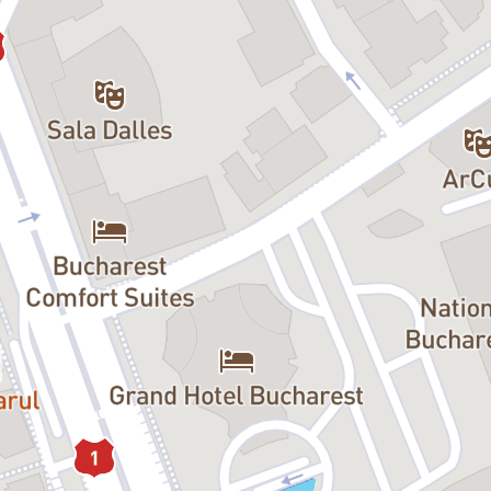
m se fabrică ficțiunea și cum
zorală este un gest teatral ca o
on și european, folosind un
rală în care identitatea actorului
 am spart monopolul.» Aceste vorbe
tări pe textul cehovian.
 și teatralități care zdruncină
ni. La Paris a înființat
portante festivaluri de teatru din
zi, lumea se va schimba
.
Festivalului de Film Transilvania
l Internațional Tallinn Black