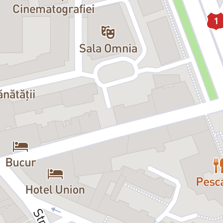
 manifestul nostru de azi pe un text scris acum mai bine de 100 de ani? Cu
a teatrului?
 a cuceri teritorii este acută,
Pescărușul
lui Cehov în această viziune regi
nostru, care chestionează conținutul și forma teatrului contemporan autoht
ntersecția dintre teatru și film și elaborând un procedeu de convenție teat
.
edere că doar câțiva aleși pot să scrie și să joace piese pe scenă. Iar eu
eflectă perspectiva concepției regizorale și filtrul de lectură al acestei mon
rată culisele teatrului, conflictele dintre generații în confruntarea de idei
te ale reprezentării oamenilor pe scenă."*
ebeleanu
face naveta între România și Franța, unde locuiește de peste 10 a
 spectacole sunt jucate în orașe din toată Franța și selectate la cele mai im
 a primit
Premiul Uniter pentru cel mai bun regizor
cu
Itinerarii. Într-o 
lungmetrajul
Câmp de maci
, a cărui premieră a avut loc în 2021, în cadrul 
ul pentru regie
. Premiera internațională a filmului a avut loc la
Festivalu
 premii internaționale.