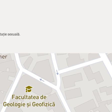
tație sexuală.
atâtea montări dedicate acestei
a fascinat mereu mari regizori
necontenit, reinterpretat potrivit
n Caramitru” a TNB un spectacol cu
rabilităților”. O distribuție de
ul
Rémi Billardon
, propune o
ene interpretate în limbi străine
rare de a trăi – pe scurt, o
e întâlnește discursul artistului cu