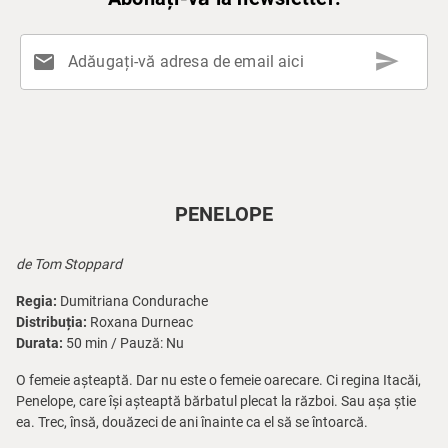
send
mail
Adăugați-vă adresa de email aici
PENELOPE
de Tom Stoppard
Regia:
Dumitriana Condurache
Distribuția:
Roxana Durneac
Durata:
50 min / Pauză: Nu
O femeie așteaptă. Dar nu este o femeie oarecare. Ci regina Itacăi,
Penelope, care își așteaptă bărbatul plecat la război. Sau așa știe
ea. Trec, însă, douăzeci de ani înainte ca el să se întoarcă.