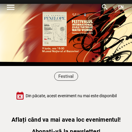
menu
search
EN
Festival
event_busy
Din păcate, acest eveniment nu mai este disponibil
Aflați când va mai avea loc evenimentul!
Abonați-vă la newsletter!