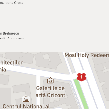
ru, Ioana Groza
in Brehuescu
ențiu Andronescu
amatizare după romanul lui Turgheniev), în montarea lui Vlad Massaci pe sc
ic Isaiah Berlin: „... un document prețios atât pentru înțelegerea trecutului
ctacol de o izbitoare actualitate tematică, în care veți regăsi atmosfera tea
cuțiilor infinite, precum și umorul englezesc și ironia fină din condeiul drama
actorilor îndrumați atent și sensibil de regizor într-o acțiune care curge fir
oii ideologii a tineretului nihilist, scufundându-se în propria neputință d
unde semnificații sub semnătura artiștilor Adrian Damian (decoruri) și L
 relevă felul în care întreaga comedie umană a lui Turgheniev / Friel devi
ideologiilor care au marcat istoria civilizației și umanității.