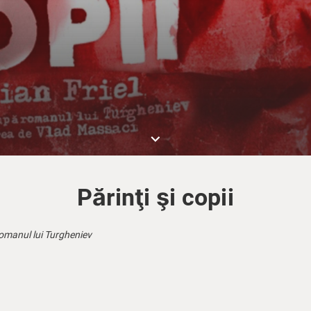
keyboard_arrow_down
Părinţi şi copii
romanul lui Turgheniev