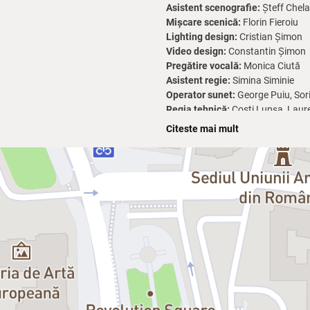
Asistent scenografie:
Șteff Chela
Mișcare scenică:
Florin Fieroiu
Lighting design:
Cristian Șimon
Video design:
Constantin Șimon
Pregătire vocală:
Monica Ciută
Asistent regie:
Simina Siminie
Operator sunet:
George Puiu, Sor
Regia tehnică:
Costi Lupșa, Laur
Data premierei:
30.04.2022
Citeste mai mult
Durata:
3 h / Pauză: 15 min
Părinți și copii
de Brian Friel (dr
întocmai spusele filosofului britan
nostru.”
Sunteți invitați, așadar, la un spe
într-un labirint al emoțiilor și dis
jocul rafinat și plin de nuanțe al 
Lumea „părinților”, „dezacordată” n
transpunerea scenografică cu prof
prin spectacolul său, Vlad Massaci
să îndure urmările catastrofale ale 