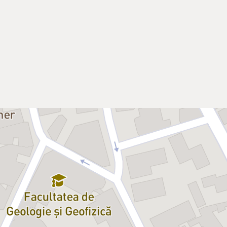
ena Teatrului Național, reflectă
 Rusiei cât și a prezentului
trului rus cu personajele lui prinse
turgului irlandez. Veți fi seduși de
esc în momentele ei dramatice.
e schimbare, își găsește
uiza Enescu (costume). În fapt,
ne drama unei lumi întregi nevoită