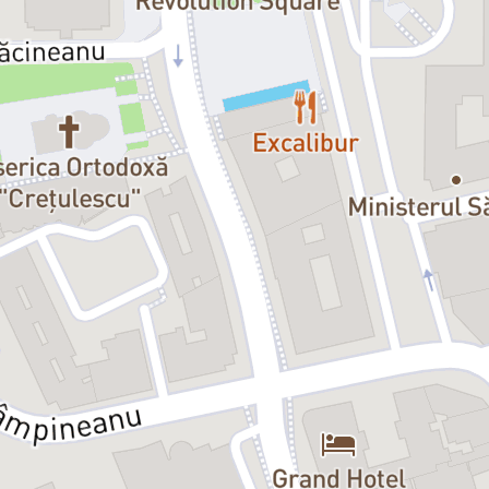
"Când am citit piesa lui Brian Frie
televizor. Țin minte cât de impres
distanțarea dintre cele două genera
dorind să demoleze societatea liber
care tindeau natural. Într-un fel,
este ce s-a schimbat azi? Ce ecou
XX-lea ne-a răspuns prin nenumărat
fluctuat. Personajul principal, Baz
conceptul nivelator al „omului” lua
în fond, cauza celor două Războaie
ale secolului al XIX-lea se propag
teatru nu schimbă lumea dar te poa
Distribuție:
Evgheni Vasilici Bazarov, student
Arcadi Nicolaevici Kirsanov, stud
Nicolai Petrovici Kirsanov, tatăl 
Pavel Petrovici Kirsanov, unchiul 
Vasili Ivanici Bazarov, tatăl lui E
Arina Vlasievna Bazarov, mama l
Fenicika Fedosia Nicolaevna, iubi