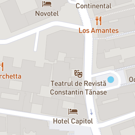
Ana Sergheievna Odințov, moșie
Caterina Sergheievna Odințov, s
Prințesa Olga:
Emilia Popescu
Duniașa, servitoare la Kirsanovi:
Piotr, servitor la Kirsanovi:
Emili
Procofici, camerist la Kirsanovi; 
Fedca, ajutor de servitor la Bazar