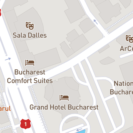
o în vremea adolescenței la
 de iubire care îmblânzeau
i doctrine radicale, nihilismul,
rale și iubitoare de Europa către
mantism cam zăpăcit. Întrebarea
această confruntare? Secolul al
 precedent. Mereu proporțiile au
ebuie, nu există indivizi, ci doar
 cu forța. Ideile astea bizare sunt,
 Ucraina. Iată cum ideile radicale
ine individuale. Un spectacol de