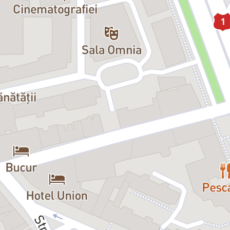
l „Părinți și copii” mi-am amintit de mini-seria rusească pe care am văzut-
ionat am fost de acea atmosferă rusească, de jocul actorilor, de poveștile
ții ce păreau a nu mai găsi comunicarea potrivită. Tinerii erau adepții une
ală, inerent imperfectă a părinților lor ușor naivi, amabili, cu suflete libe
 ambele generații par ridicole – una prin radicalism, cealaltă printr-un ro
ri au rămas de la cele două perspective asupra lumii? Cine a câștigat din 
e crime făcute în numele radicalismului, dar și printr-o liberalizare fără
arov, ne expune ideile lui radicale: lumea trebuie schimbată cu forța dacă tr
t la modul general. Cineva stabilește cum arată Binele, apoi vrea să îl facă
 Mondiale ale secolului trecut, dar și cauza războiului care se întâmplă în
ă până în prezent, iată cum în numele „binelui omului” sunt suprimate dest
te face să reflectezi asupra ei."
– Vlad Massaci
:
Andrei Huțuleac
ent:
Alexandru Potocean
lui Arcadi, moșier:
Mihai Călin
lui Arcadi, ofițer în retragere:
Richard Bovnoczki
vgheni, medic militar în retragere:
Vitalie Bichir, Tomi Cristin
ui Evgheni:
Diana Dumbravă
ta lui Nicolai:
Cosmina Olariu