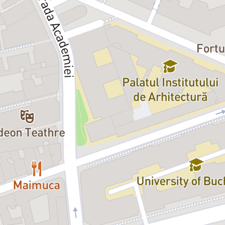
reasă:
Crina Semciuc
ora Anei:
Măriuca-Serena Bosnea
Fulvia Folosea
an Mârnea
Timofeici, servitor la Bazarovi:
Mihai Verbiţchi
ovi:
Andrei Tomi