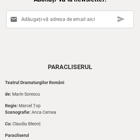
send
mail
Adăugați-vă adresa de email aici
PARACLISERUL
Teatrul Dramaturgilor Români
de:
Marin Sorescu
Regie:
Marcel Țop
Scenografie:
Anca Cernea
Cu:
Claudiu Bleonț
Paracliserul