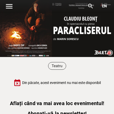
menu
search
EN
Teatru
event_busy
Din păcate, acest eveniment nu mai este disponibil
Aflați când va mai avea loc evenimentul!
Abonați-vă la newsletter!