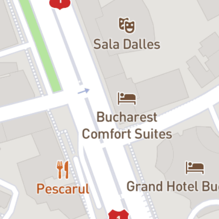
și intensitate, spectacolul nu este recomandat persoanelor cu
fotosensibilitate și celor care suferă de epilepsie!
Spectacolul lui Radu Afrim după
Pădurea spânzuraților
a lui Liviu
Rebreanu descoperă uriașa poezie a unui text puternic și modern și
își propune să se adreseze în primul rând tinerilor de azi.
Reinterpretând în stil propriu o operă majoră a literaturii române,
regizorul o transpune în universul său imaginativ, atât de specific, îi
descoperă sensuri noi, pornind de la premiza că romanul lui
Rebreanu nu este un roman de război, ci unul psihologic.
„Nu vreau să pun în scenă cartea lui Rebreanu, vreau
să chestionez puțin ce s-a întâmplat cu noi în suta
asta de ani și unde suntem… S-ar putea să fie
ambițios, riscant, kitschos, greșit, dar aș vrea să pun
față în față soldații aceia care au luptat pentru ceva
atunci, deși mulți nu știau pentru ce luptă, cu niște
tineri din zilele noastre, cu niște dialoguri și întrebări:
Ce ați făcut în 100 de ani, cine eram noi la vârsta
voastră, ce am făcut..." — a explicat într-o recentă
întâlnire cu presa Radu Afrim.