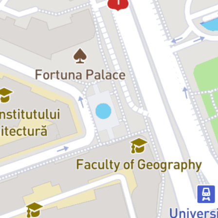
Departe de orice formă de naționalism, spectacolul provoacă la o
reflecție lucidă asupra stării nației, la o confruntare clară cu trecutul
nostru istoric, un dialog între vocea prezentului și vocea istoriei. O
voce surdă, șoptită sau răspicată, insinuantă sau răscolitoare prin
care evenimentele unei lumi sfârtecate de masacre rostesc
adevăratul lor nume în fața timpului, o voce care are timbrul specific
și intonația regizorului Radu Afrim.
Utilizând întreaga suprafață a uriașei scene a Sălii Mari,
scenograful Cosmin Florea și echipa sa creează un spațiu de joc de
o rară spectaculozitate, în acord cu viziunea regizorală. Iar
întrebarea tulburătoare sub care se desfășoară evenimentele
dramatice evocate în spectacol este una care, sfidând festivismele,
obligă la o reflecție mai profundă:
Cum ne raportăm noi, cei de azi,
la compatrioții noștri de acum 100 de ani !??
Reflecție care se adresează unui public de toate vârstele.
Distribuție:
Apostol Bologa:
Alexandru Potocean
Conştiinţa:
Marius Manole
Klapka:
Richard Bovnoczki