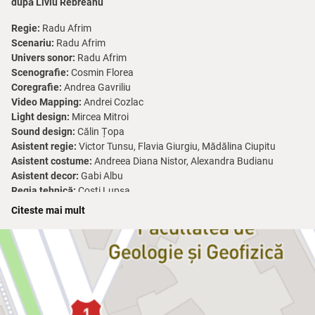
după Liviu Rebreanu
Regie:
Radu Afrim
Scenariu:
Radu Afrim
Univers sonor:
Radu Afrim
Scenografie:
Cosmin Florea
Coregrafie:
Andrea Gavriliu
Video Mapping:
Andrei Cozlac
Light design:
Mircea Mitroi
Sound design:
Călin Țopa
Asistent regie:
Victor Tunsu, Flavia Giurgiu, Mădălina Ciupitu
Asistent costume:
Andreea Diana Nistor, Alexandra Budianu
Asistent decor:
Gabi Albu
Regia tehnică:
Costi Lupşa
Data premierei:
16.12.2018
Citeste mai mult
Durata:
3 h 10 min / Pauză: 15 min
Spectacol nerecomandat minorilor sub 14 ani:
scene care îi pot
afecta emoțional, nuditate, scene cu conotație sexuală, durată care
le depășește capacitatea de atenție.
Din cauza efectelor stroboscopice și de lumină, de scurtă durată