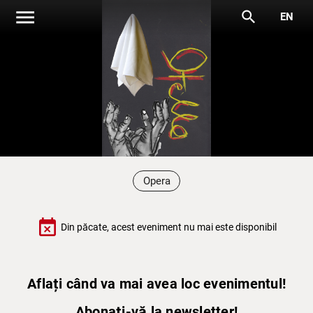
menu
search
EN
Opera
event_busy
Din păcate, acest eveniment nu mai este disponibil
Aflați când va mai avea loc evenimentul!
Abonați-vă la newsletter!