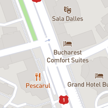
Orbi, Cerșetori, Polițiști:
Rareș Florin Stoica / Eduard Cîrlan /
Alexandru Nicolae Mihai / George Olar / Tiberiu Enache / Horațiu
Furnică / Adrian Justin Ilie
Cocote, Orbi, Cerșetori:
Andreea Alexandrescu / Irina Noapteș /
Beatrice Rubică / Oana Laura Gabriela / Cristiana Ioniță / Roxana
Colceag
Orchestra:
Lucian Maxim (percuție), Ligia Dună (pian), Marius Leau
(vioară), Marius Grigorescu (clarinet), Cristian Nicolae (trompetă),
Ciprian Partenie (trombon), Răzvan Mihai Grigorescu (chitară)
Pauză:
Da
Despre spectacol:
„
Opera de trei parale
” este o satiră socială scrisă de
Bertolt Brecht
pe muzica lui
Kurt Weill
, montată pentru prima dată în 1928 la
Teatrul Schiffbauerdamm din Berlin. Spectacolul este o critică
acerbă a societății burgheze corupte, o lucrare cu un mesaj puternic
și actual.
Acțiunea are loc în Soho, cartierul londonez al teatrului de revistă,
unde seducătorul gangster
Mackie-Șiș
își duce la altar pe
Polly
,
fiica lui
Peachum
— „regele” cerșetorilor. Simțindu-și afacerea în