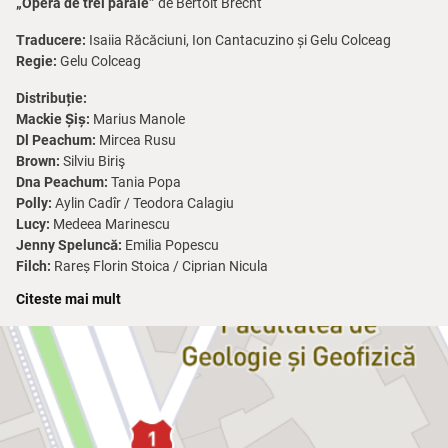
„Opera de trei parale”
de Bertolt Brecht
Traducere:
Isaiia Răcăciuni, Ion Cantacuzino și Gelu Colceag
Regie:
Gelu Colceag
Distribuție:
Mackie Șiș:
Marius Manole
Dl Peachum:
Mircea Rusu
Brown:
Silviu Biriş
Dna Peachum:
Tania Popa
Polly:
Aylin Cadîr / Teodora Calagiu
Lucy:
Medeea Marinescu
Jenny Speluncă:
Emilia Popescu
Filch:
Rareș Florin Stoica / Ciprian Nicula
Mathias Biștar:
Ovidiu Cuncea
Citeste mai mult
Jakob Sfarmă Țeste:
Alexandru Georgescu
Robert Fierăstrău:
Mihai Verbițchi
Walter Salcie Plângătoare:
Orodel Olaru
Jimmy:
Silviu Mircescu / Mihai Munteniță
Smith:
Daniel Hara / Mihai Munteniță
Părintele Kimball:
Eduard Cîrlan