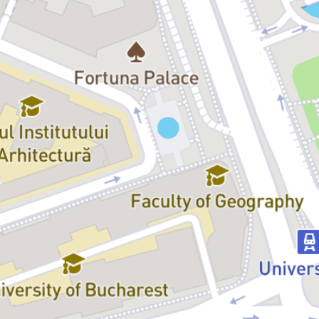
pericol, soții Peachum declară război temutului interlop, care, cu
ajutorul poliției, este încarcerat și condamnat la moarte prin
spânzurare. Însă,
Mackie
este salvat miraculos de un ordin de
grațiere din partea Reginei proaspăt încoronate, iar ca răsplată,
este înnobilat și numit
Cavaler
.
Montarea regizată de
Gelu Colceag
propune o viziune
contemporană asupra unei lucrări care a marcat istoria teatrului
german și al teatrului mondial.
„Opera de trei parale”
este nu doar
un spectacol cu o forță critică enormă, dar și o lucrare ce pune în
evidență teoria brechtiană a „distanțării critice” — spectatorul nu
trebuie doar să trăiască în iluzia teatrului, ci să reflecteze asupra a
ceea ce se întâmplă pe scenă și să își pună întrebări despre
societate și lume.
Celebrele
song-uri
din cadrul piesei, intercalate în text și cântate de
diverse personaje, sunt un element esențial care amplifică mesajul
de denunțare al corupției și inechității din lumea burgheză.
Detalii eveniment:
Durată:
120 de minute (cu pauză)
Premiera:
Teatrul Național „I.L. Caragiale” din București