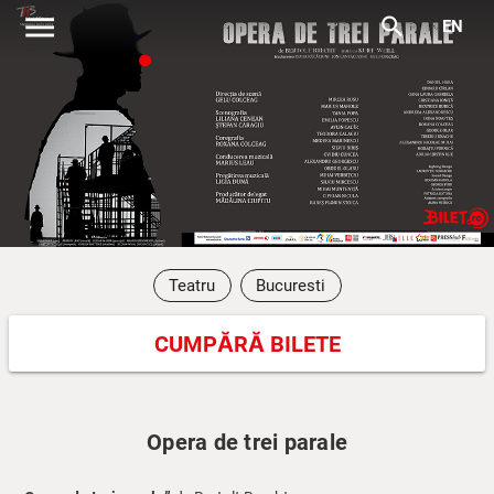
menu
search
EN
Teatru
Bucuresti
CUMPĂRĂ BILETE
Opera de trei parale