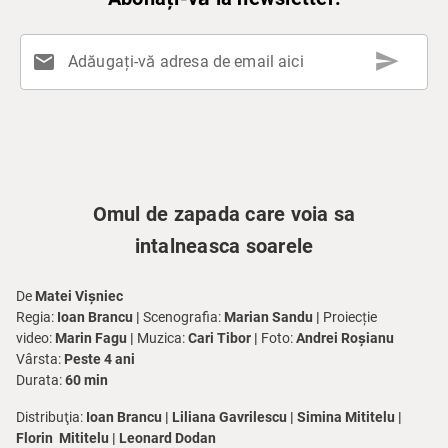
send
mail
Adăugați-vă adresa de email aici
Omul de zapada care voia sa
intalneasca soarele
De
Matei Vișniec
Regia:
Ioan Brancu |
Scenografia:
Marian Sandu |
Proiecție
video:
Marin Fagu |
Muzica:
Cari Tibor |
Foto:
Andrei Roșianu
Vârsta:
Peste 4 ani
Durata:
60 min
Distribuţia:
Ioan Brancu | Liliana Gavrilescu | Simina Mititelu |
Florin Mititelu | Leonard Dodan