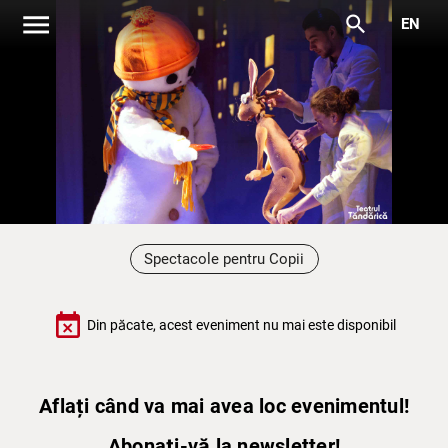
menu
search
EN
Spectacole pentru Copii
event_busy
Din păcate, acest eveniment nu mai este disponibil
Aflați când va mai avea loc evenimentul!
Abonați-vă la newsletter!