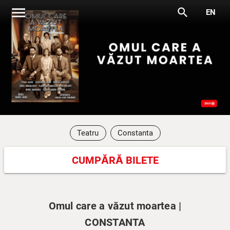
menu
search
EN
Teatru
Constanta
CUMPĂRĂ BILETE
Omul care a văzut moartea |
CONSTANTA