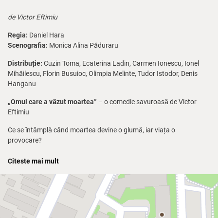
de Victor Eftimiu
Regia:
Daniel Hara
Scenografia:
Monica Alina Păduraru
Distribuție:
Cuzin Toma, Ecaterina Ladin, Carmen Ionescu, Ionel
Mihăilescu, Florin Busuioc, Olimpia Melinte, Tudor Istodor, Denis
Hanganu
„Omul care a văzut moartea”
– o comedie savuroasă de Victor
Eftimiu
Ce se întâmplă când moartea devine o glumă, iar viața o
provocare?
Dacă ai avea o a doua șansă, cum ți-ai trăi viața? Victor Eftimiu îți
Citeste mai mult
aduce o poveste captivantă despre adevăr, identitate și onoare,
condimentată cu un umor fin și situații neașteptate.
Un om obișnuit ajunge, fără voia lui, să își privească viața prin ochii
celor din jur. Ce descoperă? Ce secrete ies la iveală? Și, mai ales,
cum va decide să își trăiască „noua” viață?