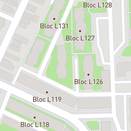
Cu un ritm alert și replici savuroase,
Omul care a văzut moartea
aduce pe scenă o satiră contemporană despre cum percepem
destinul, norocul și adevărul. Te vei regăsi în acest joc al
aparențelor, al confuziilor și al marilor revelații.
Vino să râzi, să reflectezi și să trăiești o experiență teatrală
memorabilă! Locurile sunt limitate – ia-ți biletul acum!