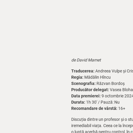
de David Mamet
Traducerea:
Andreea Vulpe și Cri
Regia:
Mădălin Hîncu
Scenografia:
Răzvan Bordoș
Producător delegat:
Vasea Bloha
Data premierei:
9 octombrie 202
Durata:
1h 30' / Pauză: Nu
Recomandare de vârstă:
16+
Discuția dintre un profesor și o s
iremediabil viața. Ceea ce la înce
o luptă acerbă pentru control, în 