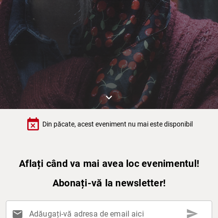
keyboard_arrow_down
event_busy
Din păcate, acest eveniment nu mai este disponibil
Aflați când va mai avea loc evenimentul!
Abonați-vă la newsletter!
send
mail
Adăugați-vă adresa de email aici