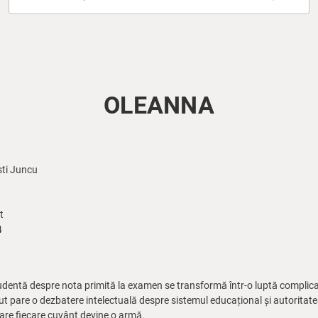
OLEANNA
sti Juncu
t
4
tudentă despre nota primită la examen se transformă într-o luptă complica
put pare o dezbatere intelectuală despre sistemul educațional și autoritate
care fiecare cuvânt devine o armă.