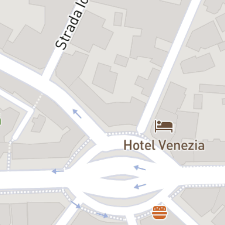
Bisericii pentru tot restul vieţii, având ca finalitate un mesaj cald,
pozitiv, optimist şi nobil.
Distribuție:
Maria Veronica Vârlan (Sora Philamena)
Silvana Negruţiu (Sora Augusta)
Matei Constantin (George)
Victoria Dicu (Maica Stareţă)
Andrei Huţuleac (Paul)
Andreea Mateiu (Sally)
Ioana Anastasia Anton (Sora Mary Catherine)
Adrian Ciobanu (Părintele Chenille)