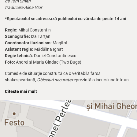
de Tom Smith
traducere Alina Vior
*Spectacolul se adresează publicului cu vârsta de peste 14 ani
Regie:
Mihai Constantin
Scenografie:
Iza Tărţan
Coordonator iluzionism:
Magitot
Asistent regie:
Mădălina Ignat
Regie tehnică:
Daniel Constantinescu
Foto:
Andrei și Maria Gîndac (Two Bugs)
Comedie de situaţie construită ca o veritabilă farsă
shakespeariană,
Obiceiuri necurate
reprezintă o incursiune într-un
univers monahal distorsionat. Înlănţuirea de situaţii tragi-comice
Citeste mai mult
împinse uneori până la limita absurdului creează o poveste care are
ca scop prezentarea şi demascarea ipocriziei clericale. Mizând pe
fascinaţia exercitată de către universul monahal asupra lumii
profane, textul se adresează unei palete cât mai largi de spectatori,
îndemnându-i să participe atât pe cei deschişi cât şi pe cei mai
sceptici. Piesa nu are conotaţii teologice, unicul său scop fiind acela
de a dezvălui latura profund umană a celor care se declară supuşi