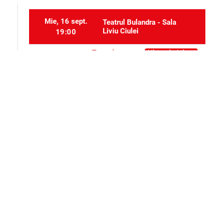
Mie, 16 sept.
Teatrul Bulandra - Sala
Liviu Ciulei
19:00
Teatrul
Ultimele bilete
Joi, 1 oct.
Bulandra -
19:00
Sala Liviu
Ciulei
Selectați locurile
event_seat
Alte evenimente ale aceluiași organizator
Teatru
Teatru