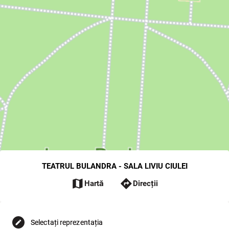
TEATRUL BULANDRA - SALA LIVIU CIULEI
map
directions
Hartă
Direcții
Selectați reprezentația
edit