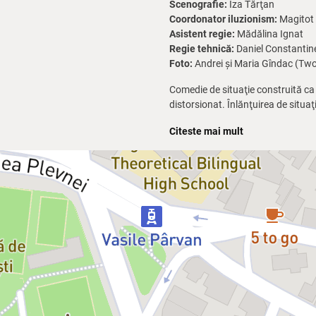
Scenografie:
Iza Tărţan
Coordonator iluzionism:
Magitot
Asistent regie:
Mădălina Ignat
Regie tehnică:
Daniel Constantin
Foto:
Andrei și Maria Gîndac (Tw
Comedie de situaţie construită ca
distorsionat. Înlănţuirea de situa
demascarea ipocriziei clericale. M
Citeste mai mult
palete cât mai largi de spectatori,
unicul său scop fiind acela de a de
finalitate un mesaj cald, pozitiv, op
Distribuție:
Maria Veronica Vârlan (Sora Phi
Silvana Negruţiu (Sora Augusta)
Matei Constantin (George)
Victoria Dicu (Maica Stareţă)
Andrei Huţuleac (Paul)
Andreea Mateiu (Sally)
Ioana Anastasia Anton (Sora Mar
Adrian Ciobanu (Părintele Chenill