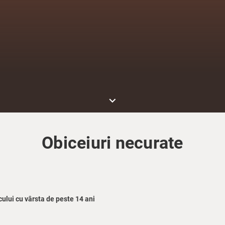
keyboard_arrow_down
Obiceiuri necurate
ului cu vârsta de peste 14 ani