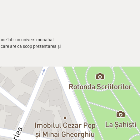
iune într-un univers monahal
e care are ca scop prezentarea şi
ofane, textul se adresează unei
iesa nu are conotaţii teologice,
 tot restul vieţii, având ca