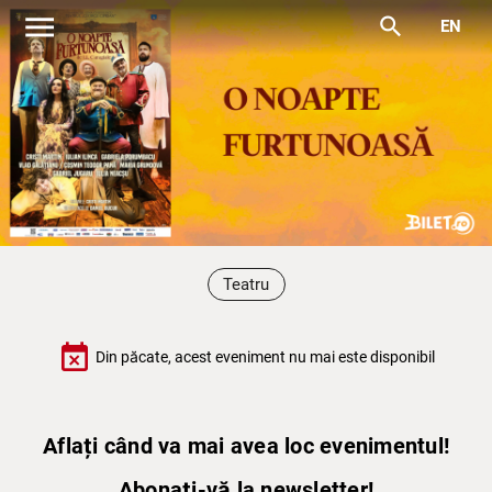
menu
search
EN
Teatru
event_busy
Din păcate, acest eveniment nu mai este disponibil
Aflați când va mai avea loc evenimentul!
Abonați-vă la newsletter!