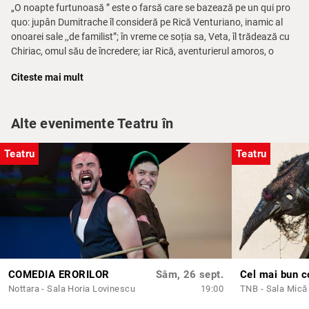
„O noapte furtunoasă ” este o farsă care se bazează pe un qui pro
quo: jupân Dumitrache îl consideră pe Rică Venturiano, inamic al
onoarei sale ,,de familist”; în vreme ce soția sa, Veta, îl trădează cu
Chiriac, omul său de încredere; iar Rică, aventurierul amoros, o
„asaltează” de fapt pe Zita, cumnata chiristigiului.
Citeste mai mult
Intriga are loc în mahalaua bucureșteană de sfârșit de secol XIX,
unde personajele îmbibate de atmosfera acelor ani, compun trasee
pitorești.
Alte evenimente Teatru în
,,O noapte furtunoasă’’ are un dialog spumos și un ritm sustinut.
Teatru
Teatru
Replicile personajelor principale sunt memorabile.
DISTRIBUTIE:
• Jupân Dumitrache Titircă (zis „Titircă Inimă-Rea”), chiristigiu și
căpitan în garda civică – CRISTI MARTIN
• Veta, consoarta lui jupân Dumitrache Titircă – GABRIELA
COMEDIA ERORILOR
Sâm, 26 sept.
Cel mai bun c
PORUMBACU
Nottara - Sala Horia Lovinescu
19:00
TNB - Sala Mică
• Chiriac, tejghetar, om de încredere al lui Dumitrache, sergent în