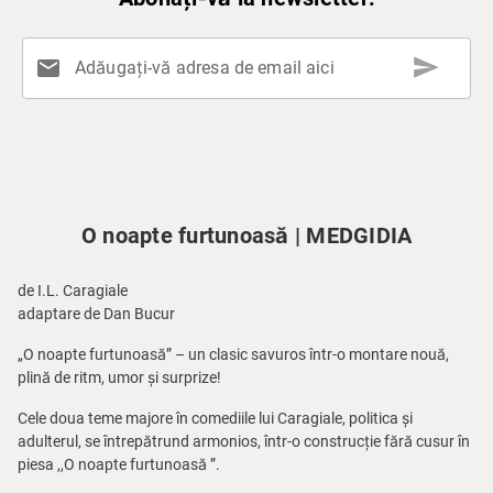
send
mail
Adăugați-vă adresa de email aici
O noapte furtunoasă | MEDGIDIA
de I.L. Caragiale
adaptare de Dan Bucur
„O noapte furtunoasă” – un clasic savuros într-o montare nouă,
plină de ritm, umor și surprize!
Cele doua teme majore în comediile lui Caragiale, politica și
adulterul, se întrepătrund armonios, într-o construcție fără cusur în
piesa ,,O noapte furtunoasă ”.