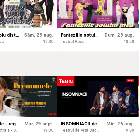
Iubire dublu distilată
Sâm, 29 aug.
Fanteziile soțului meu
Dum, 23 aug.
su
16:30
Teatrul Rosu
18:00
Teatru
Prenumele - regia Radu Ghilaș
Mar, 29 sept.
INSOMNIACII de Mimi Brănescu
Mie, 26 aug.
Cinema Victoria - Sala Unirii
19:00
Teatrul de Artă București
19:00