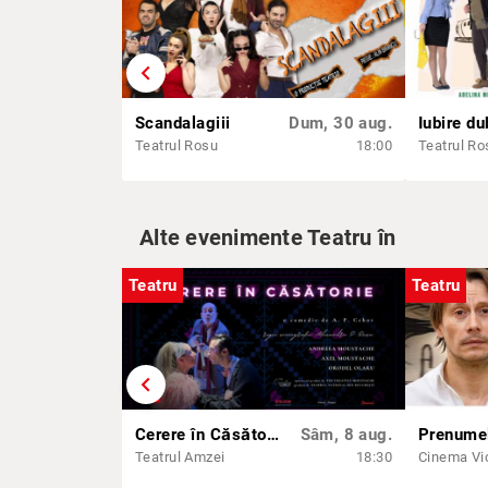
chevron_left
Scandalagiii
Dum, 30 aug.
Teatrul Rosu
18:00
Teatrul Ro
Alte evenimente Teatru în
Teatru
Teatru
chevron_left
Cerere în Căsătorie
Sâm, 8 aug.
Teatrul Amzei
18:30