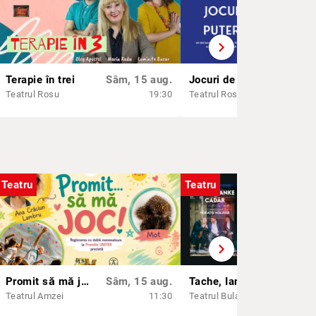
chevron_right
Terapie în trei
Sâm, 15 aug.
Jocuri de putere
Sâm
Teatrul Rosu
19:30
Teatrul Rosu
Teatru
Teatru
chevron_right
Promit să mă joc!
Sâm, 15 aug.
Tache, Ianke și Cadâr
Sâm,
Teatrul Amzei
11:30
Teatrul Bulandra - Sala Liviu Ciulei