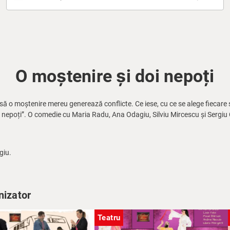
O moștenire și doi nepoți
să o moștenire mereu generează conflicte. Ce iese, cu ce se alege fiecare si
oi nepoți”. O comedie cu Maria Radu, Ana Odagiu, Silviu Mircescu și Sergi
giu.
nizator
Teatru