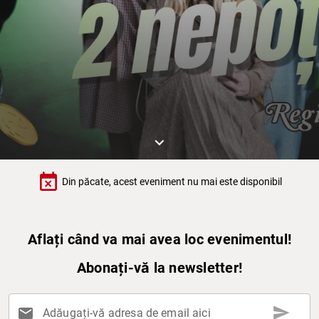
keyboard_arrow_down
event_busy
Din păcate, acest eveniment nu mai este disponibil
Aflați când va mai avea loc evenimentul!
Abonați-vă la newsletter!
send
mail
Adăugați-vă adresa de email aici