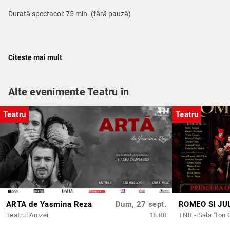
Durată spectacol: 75 min. (fără pauză)
Piesa multipremiată de teatru contemporan Nunzio, una dintre cele
Citeste mai mult
mai recente montări pe scena ARCUB, în regia Alinei Hiristea și în
interpretarea actorilor Mircea Andreescu şi Ion Grosu este o
poveste contemporană ce explorează un subiect de actualitate, cel
Alte evenimente Teatru în
al empatiei şi al solidarităţii umane, cu trimitere la realitatea
esenţială, la ceea ce este dincolo de percepţiile lumești.
Teatru
Teatru
Un spectacol tonic despre un ucigaş plătit, un
hit-man
(Ion Grosu)
îmblânzit și vindecat de frustrare și ură de către un bătrân naiv
până la tragi-comic, un
homeless
(Mircea
Andreescu), Nunzio exprimă puterea noastră de a-i vindeca pe
ceilalți, prin propriul exemplu, prin candoare, discreție și acel senzor
tainic de umanitate ce poate fi activat în fiecare dintre
noi. Nunzio ne amintește de marea forță a compasiunii umane
ascunsă într-un bătrân încercat de viață ce nu și-a pierdut copilăria,
ARTA de Yasmina Reza
Dum, 27 sept.
exprimată într-un mod neo-cehovian, un nou Cehov de care teatrul
Teatrul Amzei
18:00
TNB - Sala "Ion 
actual are atâta nevoie.