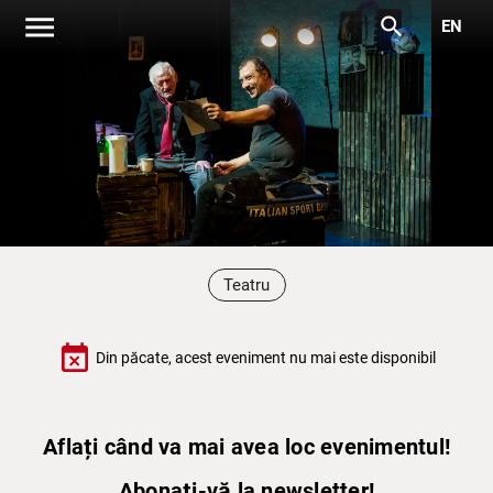
menu
search
EN
Teatru
event_busy
Din păcate, acest eveniment nu mai este disponibil
Aflați când va mai avea loc evenimentul!
Abonați-vă la newsletter!