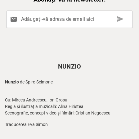
send
mail
Adăugați-vă adresa de email aici
NUNZIO
Nunzio
de Spiro Scimone
Cu: Mircea Andreescu, Ion Grosu
Regia și ilustrația muzicală: Alina Hiristea
Scenografie, concept video și filmări: Cristian Negoescu
Traducerea Eva Simon