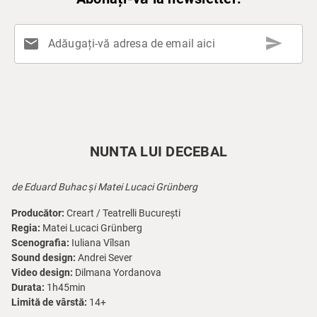
send
mail
Adăugați-vă adresa de email aici
NUNTA LUI DECEBAL
de Eduard Buhac și Matei Lucaci Grünberg
Producător:
Creart / Teatrelli București
Regia:
Matei Lucaci Grünberg
Scenografia:
Iuliana Vîlsan
Sound design:
Andrei Sever
Video design:
Dilmana Yordanova
Durata:
1h45min
Limită de vârstă:
14+