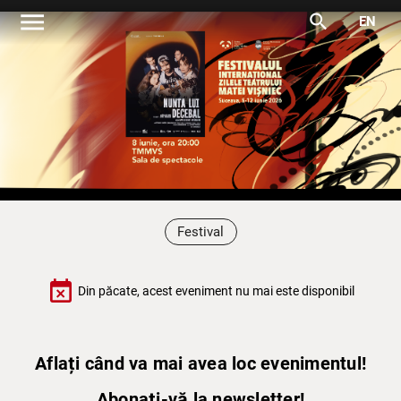
menu
search
EN
Festival
event_busy
Din păcate, acest eveniment nu mai este disponibil
Aflați când va mai avea loc evenimentul!
Abonați-vă la newsletter!