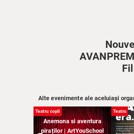
Nouvel
AVANPREMIER
Fi
Alte evenimente ale aceluiași orga
Teatru copii
Teatru
Anemona si aventura
piraților | ArtYouSchool