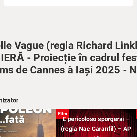
le Vague (regia Richard Linkl
Ă - Proiecție în cadrul fest
lms de Cannes à Iași 2025 - 
nizator
Film
E pericoloso sporgersi –
(regia Nae Caranfil) – AP