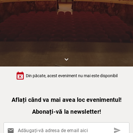
keyboard_arrow_down
event_busy
Din păcate, acest eveniment nu mai este disponibil
Aflați când va mai avea loc evenimentul!
Abonați-vă la newsletter!
send
mail
Adăugați-vă adresa de email aici