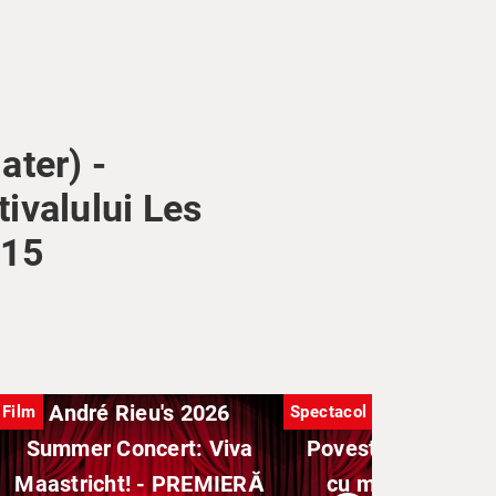
ater) -
ivalului Les
N15
André Rieu's 2026
Film
Spectacol
Summer Concert: Viva
Povestea unui mag
Maastricht! - PREMIERĂ
cu magicianul Iu