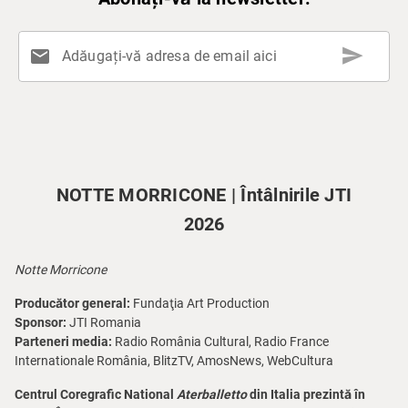
send
mail
Adăugați-vă adresa de email aici
NOTTE MORRICONE | Întâlnirile JTI
2026
Notte Morricone
Producător general:
Fundaţia Art Production
Sponsor:
JTI Romania
Parteneri media:
Radio România Cultural, Radio France
Internationale România, BlitzTV, AmosNews, WebCultura
Centrul Coregrafic National
Aterballetto
din Italia prezintă în