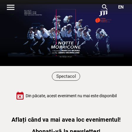
menu
search
EN
Spectacol
event_busy
Din păcate, acest eveniment nu mai este disponibil
Aflați când va mai avea loc evenimentul!
Abonați-vă la newsletter!