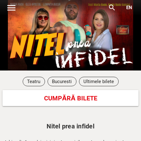
menu
search
EN
Teatru
Bucuresti
Ultimele bilete
CUMPĂRĂ BILETE
Nitel prea infidel