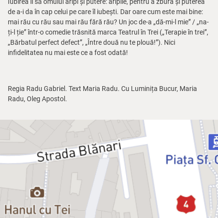
Iubirea îi să omului aripi și putere: aripile, pentru a zbura și puterea
de a-i da în cap celui pe care îl iubești. Dar oare cum este mai bine:
mai rău cu rău sau mai rău fără rău? Un joc de-a „dă-mi-l mie” / „na-
ți-l ție” într-o comedie trăsnită marca Teatrul în Trei („Terapie în trei”,
„Bărbatul perfect defect”, „Între două nu te plouă!”). Nici
infidelitatea nu mai este ce a fost odată!
Regia Radu Gabriel. Text Maria Radu. Cu Luminița Bucur, Maria
Radu, Oleg Apostol.