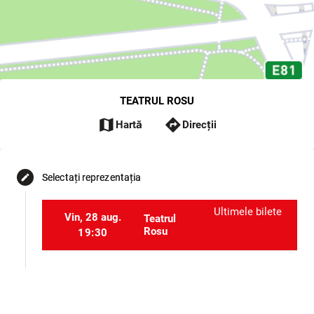
TEATRUL ROSU
map
directions
Hartă
Direcții
Selectați reprezentația
edit
Ultimele bilete
Vin, 28 aug.
Teatrul
Rosu
19:30
Selectați locurile
event_seat