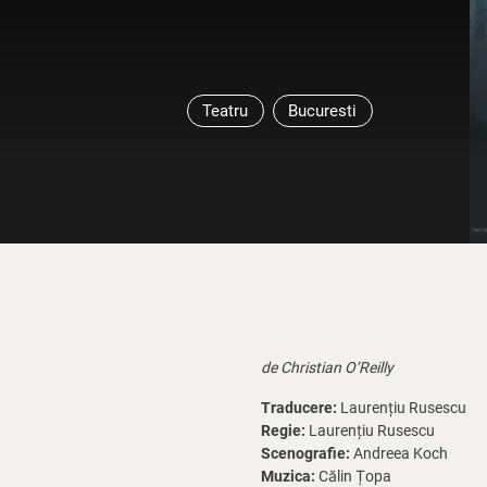
Teatru
Bucuresti
de Christian O’Reilly
Traducere:
Laurențiu Rusescu
Regie:
Laurențiu Rusescu
Scenografie:
Andreea Koch
Muzica:
Călin Țopa