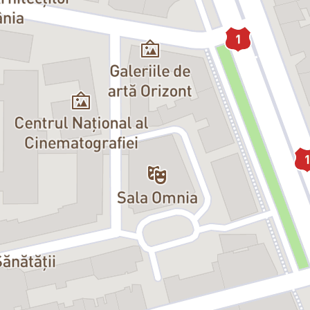
Potocean, Cosmina Olariu, Vitalie Bichir