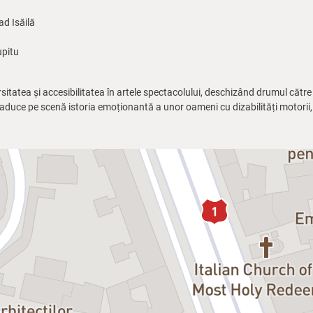
ad Isăilă
pitu
itatea și accesibilitatea în artele spectacolului, deschizând drumul către 
 aduce pe scenă istoria emoționantă a unor oameni cu dizabilități motorii,
iect din România care propune montarea unui text scris pentru persoane cu 
i. Nu aș fi vrut să fim noi primii, dar mă bucur că am avut curajul să facem
 pe cei pe care prea des alegem să-i ignorăm.”
– Laurențiu Rusescu, regiz
st text va fi montat în afara Irlandei. Este tot ce am visat pentru acest t
nă o portavoce în lupta pentru drepturile persoanelor cu dizabilități de pre
mânia aceeași dorință pe care am avut-o și noi când am pus în scenă spect
anelor cu dizabilități motorii și să ajutăm la incluziunea lor. Am prezenta
i persoanelor cu dizabilități.”
– Christian O’Reilly, dramaturg
la Velicu, Marius Manole, Alexandru Tache, Ariana Dumitru, Paul Lucian 