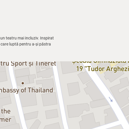
un teatru mai incluziv. Inspirat
 care luptă pentru a-și păstra
dizabilități motorii și jucat de
 acest pas. Și sper că, măcar puțin,
or
ext: să treacă de granițele țării
tutindeni.
acolul în 2022, în Irlanda, și
t totul într-un mod care a arătat
Teodorescu, Arian Notrețu,