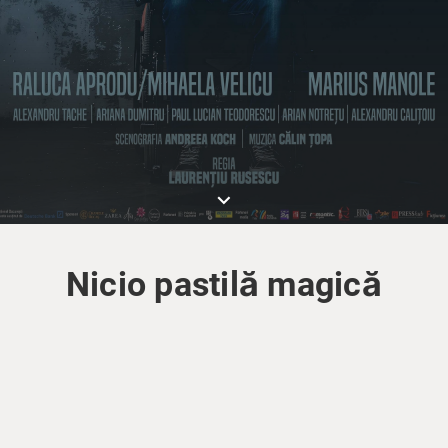
keyboard_arrow_down
Nicio pastilă magică