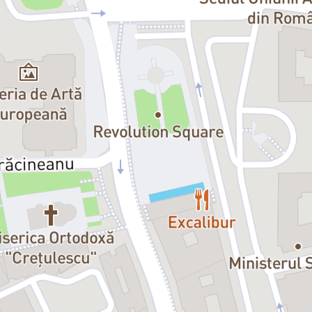
Alexandru Calițoiu
Cu participarea video:
Alexandru 