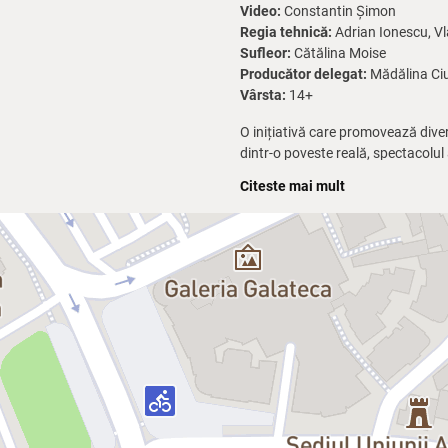
Video:
Constantin Șimon
Regia tehnică:
Adrian Ionescu, Vl
Sufleor:
Cătălina Moise
Producător delegat:
Mădălina Ciu
Vârsta:
14+
O inițiativă care promovează divers
dintr-o poveste reală, spectacolul
demnitatea și independența.
Citeste mai mult
„Nicio pastilă magică e primul pro
ele, alături de actori profesionișt
vom schimba felul în care îi vedem
„Nu mi-am imaginat niciodată că ace
pentru care a fost scris și să devi
M-a impresionat să descopăr în Ro
anume să aducem vizibilitate perso
umanitatea, umorul și bogăția vieți
Distribuție:
Raluca Aprodu / Mihae