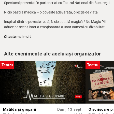
Spectacol prezentat în parteneriat cu Teatrul Național din București
Nicio pastilă magică – o poveste adevărată, o lecție de viață
Inspirat dintr-o poveste reală, Nicio pastilă magică / No Magic Pill
aduce pe scenă istoria emoționantă a unor oameni cu dizabilități
motorii, care luptă cu curaj pentru a-și păstra demnitatea și
Citeste mai mult
independența.
Deși abordează teme profunde, piesa surprinde prin dinamism,
traversând rapid stări contrastante: de la tristețe sfâșietoare, la un
Alte evenimente ale aceluiași organizator
umor cald și autentic.
Teatru
Teatru
Nicio pastilă magică este o celebrare a rezilienței umane – un
exemplu vibrant de forță și speranță și promite o experiență care
îmbină emoția, curajul și umanitatea într-o formă scenică de
neuitat.
Montată pentru prima dată în afara Irlandei, această producție se
bucură de prezența autorului la premieră.
Este o inițiativă teatrală unică: primul spectacol din România
Matilda şi groparii
Dum, 13 sept.
O scrisoare p
interpretat de actori cu dizabilități motorii.