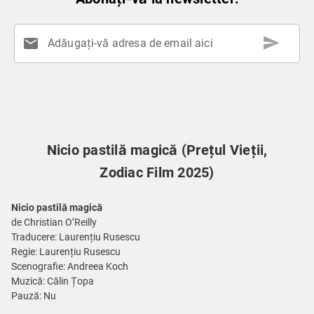
send
mail
Adăugați-vă adresa de email aici
Nicio pastilă magică (Prețul Vieții,
Zodiac Film 2025)
Nicio pastilă magică
de Christian O’Reilly
Traducere: Laurențiu Rusescu
Regie: Laurențiu Rusescu
Scenografie: Andreea Koch
Muzică: Călin Țopa
Pauză: Nu