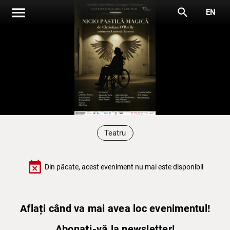
menu
search
EN
Teatru
event_busy
Din păcate, acest eveniment nu mai este disponibil
Aflați când va mai avea loc evenimentul!
Abonați-vă la newsletter!