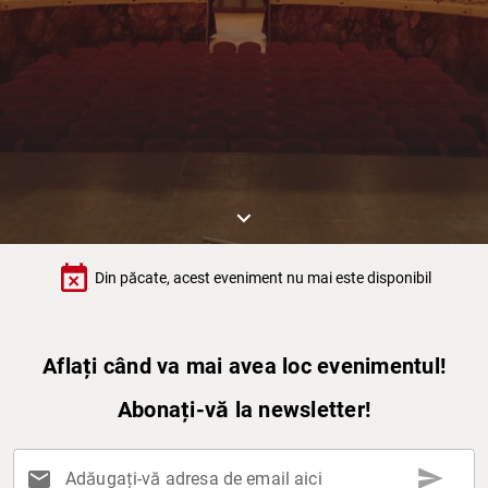
keyboard_arrow_down
event_busy
Din păcate, acest eveniment nu mai este disponibil
Aflați când va mai avea loc evenimentul!
Abonați-vă la newsletter!
send
mail
Adăugați-vă adresa de email aici