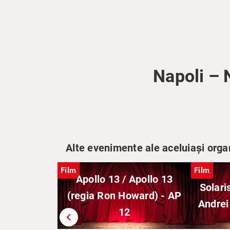
Napoli – 
Alte evenimente ale aceluiași orga
Film
Film
Apollo 13 / Apollo 13
Solaris
(regia Ron Howard) - AP
Andrei
12
chevron_left