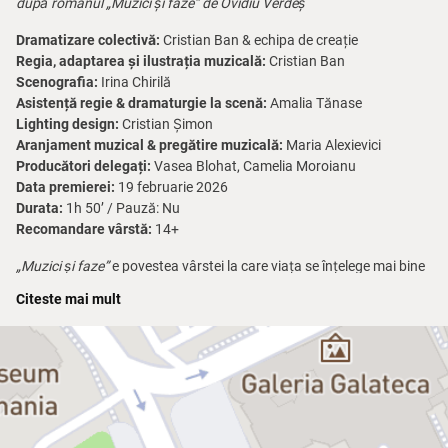
după romanul „Muzici și faze” de Ovidiu Verdeș
Dramatizare colectivă:
Cristian Ban & echipa de creație
Regia, adaptarea și ilustrația muzicală:
Cristian Ban
Scenografia:
Irina Chirilă
Asistență regie & dramaturgie la scenă:
Amalia Tănase
Lighting design:
Cristian Șimon
Aranjament muzical & pregătire muzicală:
Maria Alexievici
Producători delegați:
Vasea Blohat, Camelia Moroianu
Data premierei:
19 februarie 2026
Durata:
1h 50’ / Pauză: Nu
Recomandare vârstă:
14+
„Muzici și faze”
e povestea vârstei la care viața se înțelege mai bine
pe casetă, iubirea începe cu o brichetă dăruită pe ascuns, iar fiecare
Citeste mai mult
zi e o fază nouă. Tinuț are 16 ani, școala e pe terminate, vacanța
bate la ușă, iar muzica devine soluția oficială pentru iubire, confuzie
și tot ce nu știe încă să-și explice. Suntem în 1978, iar adolescența
vine la pachet cu oracole, excursii cu clasa, fotbal, prietenii între
băieți și discuri de vinil schimbate pe sub mână ca niște comori.
Muzicile sunt pentru Tinuț o evadare – Doors, Queen, Led Zeppelin
devin refugiu, identitate și promisiune de libertate. Fazele sunt toate