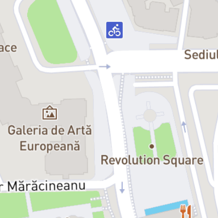
acele stări prin care treci fără să te întrebe nimeni dacă ești pregătit:
primele iubiri, gelozii, confuzii și revelații. Între Hari, Ina, Dana, Tina
și toate fetele care par simultan misterioase și imposibile, băieții
învață, pe bâjbâite, tot ce nu se predă la școală despre dorință,
curaj și cum să cucerești fără să știi exact ce faci. Cu umor,
autoironie și o energie contagioasă, universul lui Ovidiu Verdeș
surprinde momentul acela irepetabil în care crești fără să-ți dai
seama – și totul e intens, de neînțeles și foarte viu.
„Vă așteptăm la
Muzici și faze
să retrăim, alături de Tinuț, ultima lui
săptămână de școală din vara lui 1978 – așa cum ne-am imaginat-
o noi astăzi, în 2026. Alături de cei șapte actori (memorabili), am
explorat umanitatea, umorul, ridicolul, dilemele și frământările lui
Tinuț pentru a spune povestea celui mai cool adolescent din
cartierul Panduri și cum e atunci când lumea lui și a noastră începe
să se vadă altfel. Am lucrat cu gândul la ce frumos poate fi la teatru
atunci când memoria personală devine memorie colectivă. Bonus:
muzică live din anii ’70”
(Cristian Ban)
Distribuția:
Tinuț – Matei Arvunescu
Hari / Tanana / Tina / Asistenta – Ioana Niculae