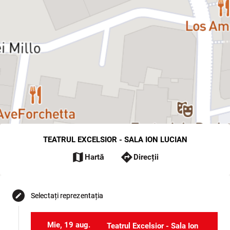
TEATRUL EXCELSIOR - SALA ION LUCIAN
map
directions
Hartă
Direcții
Selectați reprezentația
edit
Mie, 19 aug.
Teatrul Excelsior - Sala Ion