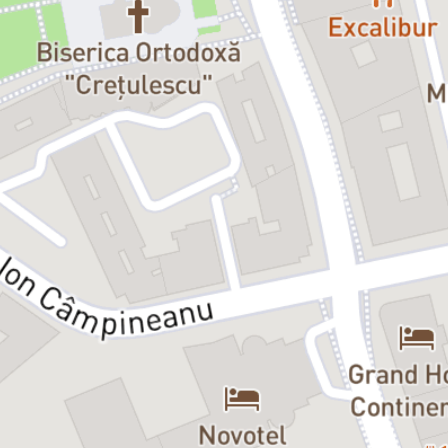
Mimi / Cipri / Bunica / Scarlat / Trixi – Alex Popa
Tatăl / Secretaru' / Bodi / Vânzătorul de înghețată – Dan
Pughineanu
Mama / Ina / Luci / Chelaru' / Panda / Controlor / Constructor /
Turista – Ana Udroiu
Dana / Gore / Pîntea / Tanti Bejan – Maria Alexievici
Popeye / Aramă / Mama lui Hari / Prezentatoare Eforie – Mihaela
Coveșeanu