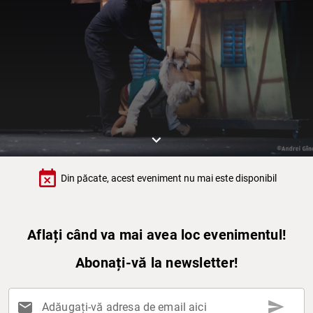
keyboard_arrow_down
event_busy
Din păcate, acest eveniment nu mai este disponibil
Aflați când va mai avea loc evenimentul!
Abonați-vă la newsletter!
send
mail
Adăugați-vă adresa de email aici