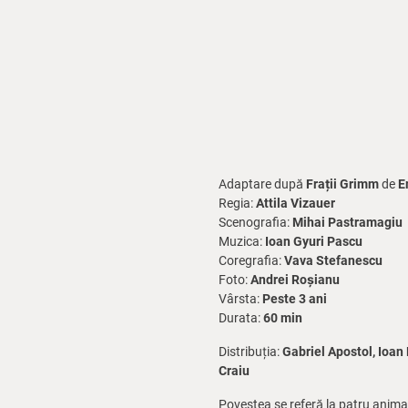
Adaptare după
Frații Grimm
de
E
Regia:
Attila Vizauer
Scenografia:
Mihai Pastramagiu
Muzica:
Ioan Gyuri Pascu
Coregrafia:
Vava Stefanescu
Foto:
Andrei Roșianu
Vârsta:
Peste 3 ani
Durata:
60 min
Distribuția:
Gabriel Apostol, Ioan
Craiu
Povestea se referă la patru animale