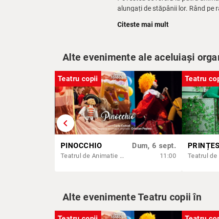
alungați de stăpânii lor. Rând pe 
pădure spre Bremen, orașul care pe
Citeste mai mult
unor tâlhari. Cele patru animale re
lasă sălașul animalelor. În final, 
câștigă.
Alte evenimente ale aceluiași orga
Teatru copii
Teatru cop
chevron_left
PINOCCHIO
Dum, 6 sept.
Teatrul de Animatie Țăndărică - Sala Lahovari
11:00
Alte evenimente Teatru copii în
Teatru copii
Teatru cop