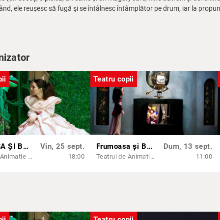
rând, ele reușesc să fugă şi se întâlnesc întâmplător pe drum, iar la prop
ntru ei înseamnă un nou început, drumul spre libertate. Obosiți și înfomet
ușesc să-i sperie pe hoți, urcându-se unul pe spatele celuilalt și cântând pe
ajung la Bremen și visul lor de a deveni muzicanți se îndeplinește participând
nizator
ii
Teatru copii
PRINȚESA ȘI BROSCOIUL
Vin, 25 sept.
Frumoasa și Bestia
Dum, 13 sept.
Teatrul de Animatie Țăndărică - Sala Lahovari
18:00
Teatrul de Animatie Țăndărică - Sala Lahovari
11:00
ii
Teatru copii