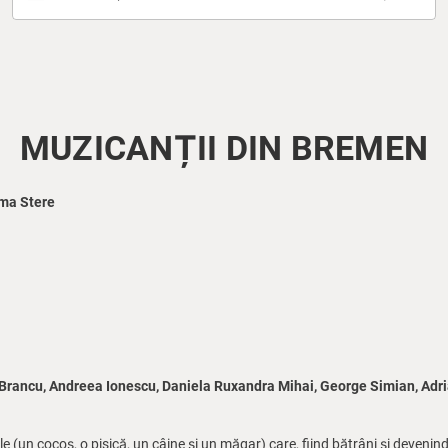
MUZICANȚII DIN BREMEN
ma Stere
 Brancu, Andreea Ionescu, Daniela Ruxandra Mihai, George Simian, Adr
 (un cocoș, o pisică, un câine și un măgar) care, fiind bătrâni și devenind