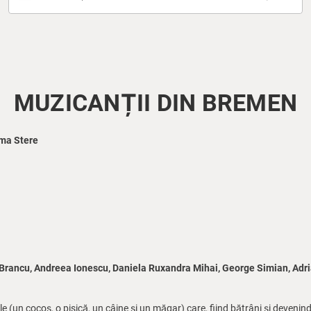
MUZICANȚII DIN BREMEN
ma Stere
 Brancu, Andreea Ionescu, Daniela Ruxandra Mihai, George Simian, Adr
 (un cocoș, o pisică, un câine și un măgar) care, fiind bătrâni și devenind