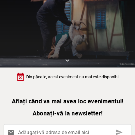
keyboard_arrow_down
event_busy
Din păcate, acest eveniment nu mai este disponibil
Aflați când va mai avea loc evenimentul!
Abonați-vă la newsletter!
send
mail
Adăugați-vă adresa de email aici