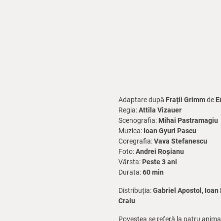
Adaptare după
Frații Grimm
de
E
Regia:
Attila Vizauer
Scenografia:
Mihai Pastramagiu
Muzica:
Ioan Gyuri Pascu
Coregrafia:
Vava Stefanescu
Foto:
Andrei Roșianu
Vârsta:
Peste 3 ani
Durata:
60 min
Distribuția:
Gabriel Apostol, Ioan
Craiu
Povestea se referă la patru animale