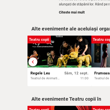
alungați de stăpânii lor. Rând pe 
pădure spre Bremen, orașul care pe
Citeste mai mult
unor tâlhari. Cele patru animale re
lasă sălașul animalelor. În final, 
câștigă.
Alte evenimente ale aceluiași orga
Teatru copii
Teatru cop
chevron_left
Regele Leu
Sâm, 12 sept.
Teatrul de Animatie Țăndărică - Sala Lahovari
11:00
Alte evenimente Teatru copii în
Teatru copii
Teatru cop