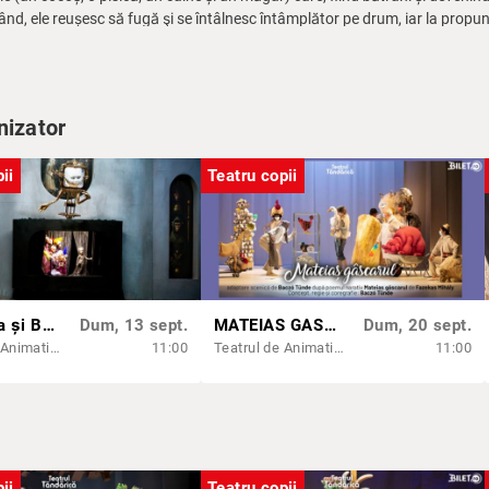
rând, ele reușesc să fugă şi se întâlnesc întâmplător pe drum, iar la prop
ntru ei înseamnă un nou început, drumul spre libertate. Obosiți și înfomet
ușesc să-i sperie pe hoți, urcându-se unul pe spatele celuilalt și cântând pe
ajung la Bremen și visul lor de a deveni muzicanți se îndeplinește participând
nizator
ii
Teatru copii
Frumoasa și Bestia
Dum, 13 sept.
MATEIAS GASCARUL
Dum, 20 sept.
Teatrul de Animatie Țăndărică - Sala Lahovari
11:00
Teatrul de Animatie Țăndărică - Sala Lahovari
11:00
ii
Teatru copii