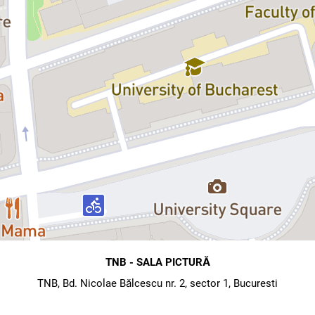
TNB - SALA PICTURĂ
TNB, Bd. Nicolae Bălcescu nr. 2, sector 1, Bucuresti
map
directions
Hartă
Direcții