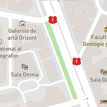
de familie caustic și îmbibat de umor, pe fondul unui priveghi cu accente su
să iasă la suprafață secrete de familie și drame personale. Un spectacol olte
mâncate, o comedie neagră cu vampiri, babe-de-o-mie-de-ani și parfum de 
ensibilitate dramatică, care ne face martori la clipa inevitabilă din viața
eală, ca untdelemnul”
.
eyrouze
ula
stern / Victoria Dicu
ronescu