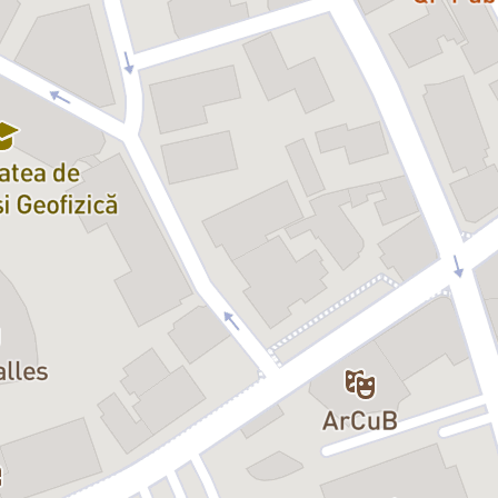
prarealiste, cadrul perfect în care
nesc, gotic, bizar, sarcastic și
sarmale, o farsă jucată în ritm
 unei familii, în care, cum spune