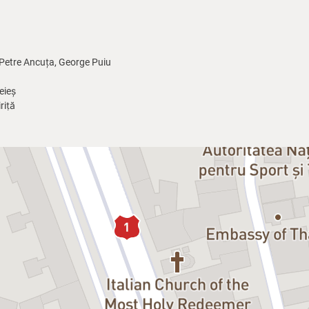
 Petre Ancuța, George Puiu
eieș
riță
escu
escu, prin locul de baștină, dar și prin stil și expresivitate artistică, act
i
„Moroi și păpădii”
, care face parte din volumul de teatru ce i-a adus
Prem
ferit de Filiala București a Uniunii Scriitorilor.
nța petrecute într-un sat oltenesc,
„Moroi și păpădii”
oferă o imagine auten
 mitologia locală, surprinzând cu umor și autenticitate atmosfera de un rea
rescu Oltenia, subliniind bogăția lingvistică și creativitatea oamenilor lo