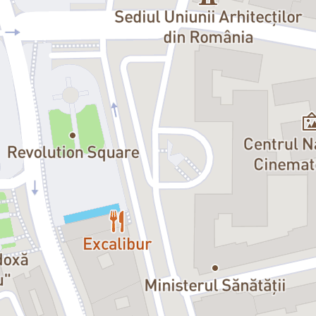
Gavril Pătru schițează un portret 
superstițiile satului oltenesc fac 
tăios ca un pahar de zaibăr pe ne
drăcesc, dar cu momente de o rară s
poetul,
„toate secretele ies la iv
Distribuție:
Tatăl:
Gavril Pătru
Mama:
Andrei Finți / Costina Ch
Natalia:
Raluca Petra
Mirela:
Ileana Olteanu
Mihai:
Petre Ancuța / Ciprian Nic
Costică:
Silviu Biriş
Baba de o mie de ani:
Maia Morgen
Copilul de șapte ani:
Andrei And