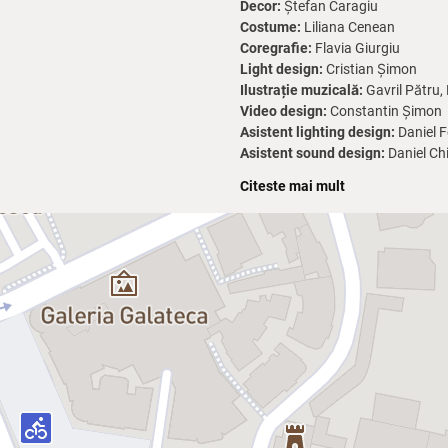
Decor:
Ștefan Caragiu
Costume:
Liliana Cenean
Coregrafie:
Flavia Giurgiu
Light design:
Cristian Șimon
Ilustrație muzicală:
Gavril Pătru,
Video design:
Constantin Șimon
Asistent lighting design:
Daniel F
Asistent sound design:
Daniel Chi
Regia tehnică:
Laurențiu Andron
Citeste mai mult
Sufleor:
Ana Maria Baranga
Pauză:
Nu
Durata:
1h 30 min
Vârsta
: 12+
Descendent din stirpea lui Marin Sor
aceasta regizorul și autorul piese
Cartea de debut a anului 2022
, o
Inspirată din copilăria și adolesce
superstițiile, limbajul popular și
potrivite”
, așa cum numea Marin So