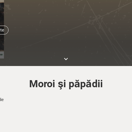
ete
keyboard_arrow_down
Moroi şi păpădii
ie