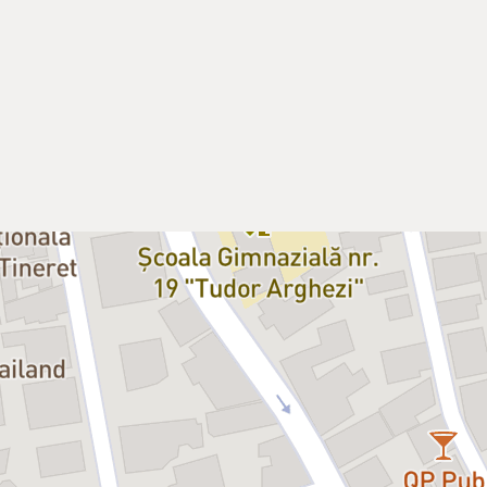
orul Gavril Pătru este de data
iul „Marin Sorescu” pentru
tică a Olteniei, cu obiceiurile,
lism magic a
„patriei cuvintelor
cului.