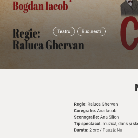
Teatru
Bucuresti
Regie:
Raluca Ghervan
Coregrafie:
Ana Iacob
Scenografie:
Ana Silion
Tip spectacol:
muzică, dans și sk
Durata:
2 ore / Pauză: Nu