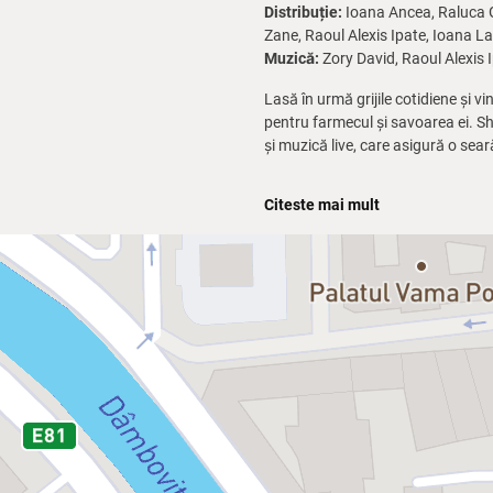
Distribuție:
Ioana Ancea, Raluca G
Zane, Raoul Alexis Ipate, Ioana L
Muzică:
Zory David, Raoul Alexis 
Lasă în urmă grijile cotidiene și vi
pentru farmecul și savoarea ei. S
și muzică live, care asigură o sea
Din respect pentru actori, accesul
Citeste mai mult
comenzilor. Ultima comandă va fi 
Spectacolul face parte din conce
Restaurantului Elisabeta. Te rugăm 