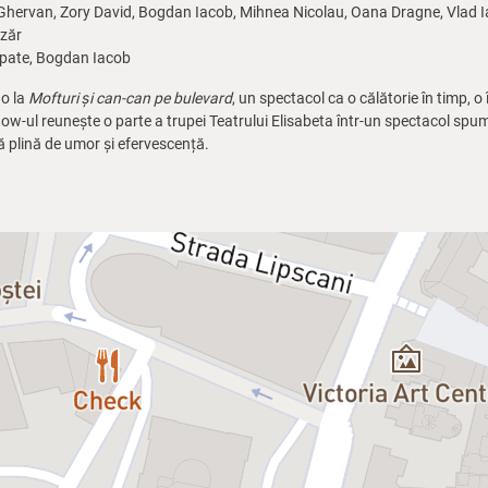
hervan, Zory David, Bogdan Iacob, Mihnea Nicolau, Oana Dragne, Vlad I
azăr
Ipate, Bogdan Iacob
no la
Mofturi și can-can pe bulevard
, un spectacol ca o călătorie în timp, o
how-ul reunește o parte a trupei Teatrului Elisabeta într-un spectacol sp
ră plină de umor și efervescență.
 în sala de restaurant se face cu 90 de minute înainte de începerea specta
preluată cu 30 de minute înainte de începerea spectacolului.
ptul
Poftă de teatru
, în care „gurmanzii” pot savura comedii originale, în t
să nu întârzii, pentru că biletele își pierd valabilitatea odată cu începer