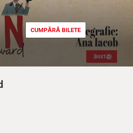
CUMPĂRĂ BILETE
d