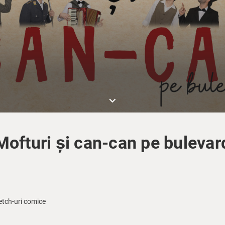
keyboard_arrow_down
Mofturi și can-can pe bulevar
etch-uri comice