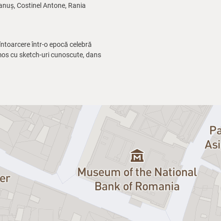
anuș, Costinel Antone, Rania
 întoarcere într-o epocă celebră
umos cu sketch-uri cunoscute, dans
colului, pentru preluarea
imp ce se bucură de preparatele
ea evenimentului.