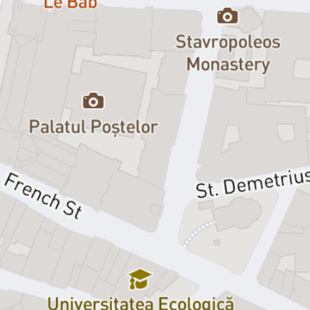
În casa lui Charlie, viceprimarul New York-ului, are loc o întâmplare
bizară, cu ocazia aniversării căsătoriei sale. Primii invitați la
petrecere, Ken și Chris, îl găsesc pe acesta sângerând în dormitor,
împușcat în ureche, iar pe soția sa… nicăieri. Cuplul încearcă să
dezlege misterul înainte ca ceilalți cunoscuți să apară. Însă, pe
măsură ce invitații sosesc în casa lui Charlie, minciunile devin tot
mai mari și mai greu de controlat. Cui pot spune despre
întâmplarea ciudată și cui nu?
Hai la o comedie despre viețile mai mult sau mai puțin secrete ale
oamenilor din cercurile înalte. Printre rochii elegante și costume
impecabile se strecoară intrigi, accidente în bucătărie și polițiști
nepoftiți la petrecere.