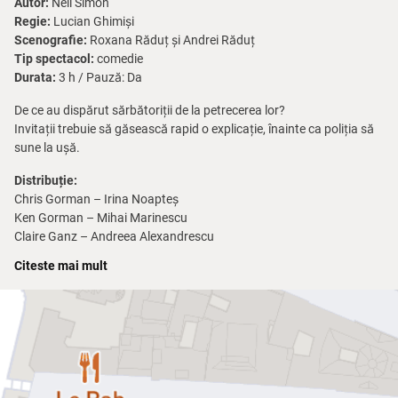
Autor:
Neil Simon
Regie:
Lucian Ghimiși
Scenografie:
Roxana Răduț și Andrei Răduț
Tip spectacol:
comedie
Durata:
3 h / Pauză: Da
De ce au dispărut sărbătoriții de la petrecerea lor?
Invitații trebuie să găsească rapid o explicație, înainte ca poliția să
sune la ușă.
Distribuție:
Chris Gorman – Irina Noapteș
Ken Gorman – Mihai Marinescu
Claire Ganz – Andreea Alexandrescu
Lenny Ganz – Alexandru Prica / Dan Clucinschi
Citeste mai mult
Ernie Cusack – Vlad Ianuș / Alexandru Mike Gheorghiu
Cookie Cusack – Raluca Ghervan
Glenn Cooper – Andreas Petrescu
Cassie Cooper – Claudia Ene
Officer Welch – Lucian Ghimiși
Officer Pudney – Mihnea Nicolau