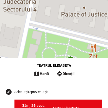
TEATRUL ELISABETA
map
directions
Hartă
Direcții
Selectați reprezentația
edit
Sâm, 26 sept.