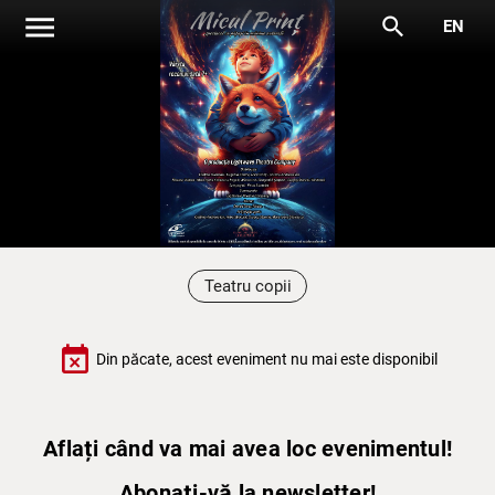
menu
search
EN
Teatru copii
event_busy
Din păcate, acest eveniment nu mai este disponibil
Aflați când va mai avea loc evenimentul!
Abonați-vă la newsletter!