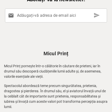
send
mail
Adăugați-vă adresa de email aici
Micul Prinț
Micul Prinț pornește într-o călătorie în căutare de prieteni, iar în
drumul său descoperă ciudățeniile lumii adulte și, de asemenea,
valorile esențiale ale vieții.
Spectacolul abordează teme precum singurătatea, prietenia,
dragostea și pierderea. În drumul său, el și aviatorul învață unul de
la celălalt cât de importante sunt prietenia, responsabilitatea și
iubirea și învață cum aceste valori pot transforma percepția asupra
lumii.