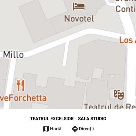
TEATRUL EXCELSIOR - SALA STUDIO
map
directions
Hartă
Direcții