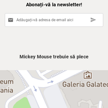
Abonați-vă la newsletter!
send
mail
Adăugați-vă adresa de email aici
Mickey Mouse trebuie să plece