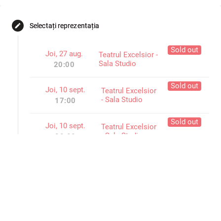
Selectați reprezentația
edit
Sold out
Joi, 27 aug.
Teatrul Excelsior -
Sala Studio
20:00
Sold out
Joi, 10 sept.
Teatrul Excelsior
- Sala Studio
17:00
Sold out
Joi, 10 sept.
Teatrul Excelsior
- Sala Studio
20:00
Sold out
Vin, 11 sept.
Teatrul Excelsior
- Sala Studio
17:00
Sold out
Vin, 11 sept.
Teatrul Excelsior
- Sala Studio
20:00