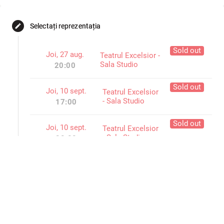
Selectați reprezentația
edit
Sold out
Joi, 27 aug.
Teatrul Excelsior -
Sala Studio
20:00
Sold out
Joi, 10 sept.
Teatrul Excelsior
- Sala Studio
17:00
Sold out
Joi, 10 sept.
Teatrul Excelsior
- Sala Studio
20:00
Sold out
Vin, 11 sept.
Teatrul Excelsior
- Sala Studio
17:00
Sold out
Vin, 11 sept.
Teatrul Excelsior
- Sala Studio
20:00