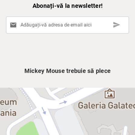
Abonați-vă la newsletter!
send
mail
Adăugați-vă adresa de email aici
Mickey Mouse trebuie să plece