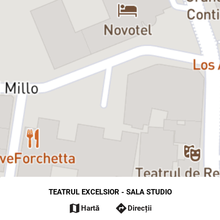
TEATRUL EXCELSIOR - SALA STUDIO
map
directions
Hartă
Direcții