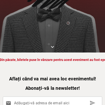
keyboard_arrow_down
Din păcate, biletele puse în vânzare pentru acest eveniment au fost ep
Aflați când va mai avea loc evenimentul!
Abonați-vă la newsletter!
send
mail
Adăugați-vă adresa de email aici