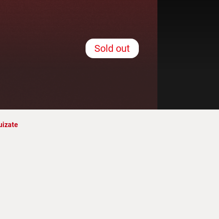
Sold out
uizate