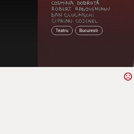
Teatru
Bucuresti
sentiment_very_dissatisfied