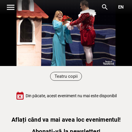
menu
search
EN
Teatru copii
event_busy
Din păcate, acest eveniment nu mai este disponibil
Aflați când va mai avea loc evenimentul!
Abonați-vă la newsletter!