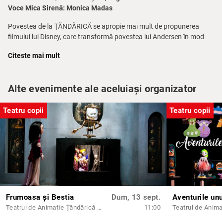
Voce Mica Sirenă: Monica Madas
Povestea de la ŢĂNDĂRICĂ se apropie mai mult de propunerea
filmului lui Disney, care transformă povestea lui Andersen în mod
semnificativ, meditaţia asupra valorilor spirituale devenind o
Citeste mai mult
poveste convenţională în care eroina este răsplătită la final cu o
căsnicie pământeană. Sirena lui Andersen este atrasă la suprafaţa
apei de două impulsuri complementare, dar separabile totodată:
Alte evenimente ale aceluiași organizator
iubirea romantică pentru un prinţ frumos şi dorinţa morală de a
atinge nemurirea sufletului.Mica Sirenă suferă atunci când prinţul
se căsătoreşte cu o altă fată pe care o crede salvatoarea lui. Ea se
Teatru copii
Teatru copii
desprinde de mitul sirenelor, refuzând să îl ucidă pe
prinţ,sacrificându-se pe sine şi iubirea ei şi rămâne pe veci
prizoniera apelor.
Frumoasa și Bestia
Dum, 13 sept.
Teatrul de Animatie Țăndărică - Sala Lahovari
11:00