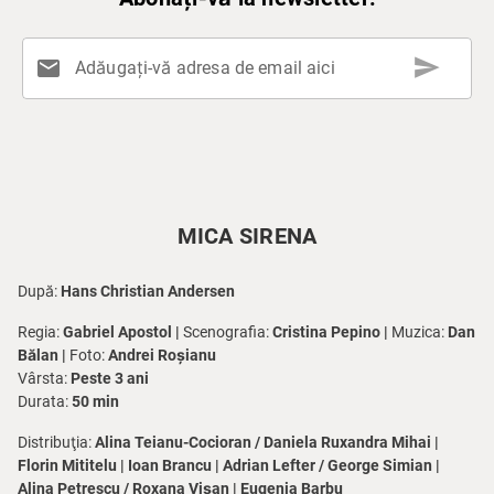
send
mail
Adăugați-vă adresa de email aici
MICA SIRENA
După:
Hans Christian Andersen
Regia:
Gabriel Apostol |
Scenografia:
Cristina Pepino |
Muzica:
Dan
Bălan |
Foto:
Andrei Roșianu
Vârsta:
Peste 3 ani
Durata:
50 min
Distribuţia:
Alina Teianu-Cocioran / Daniela Ruxandra Mihai |
Florin Mititelu | Ioan Brancu | Adrian Lefter / George Simian |
Alina Petrescu / Roxana Vișan | Eugenia Barbu