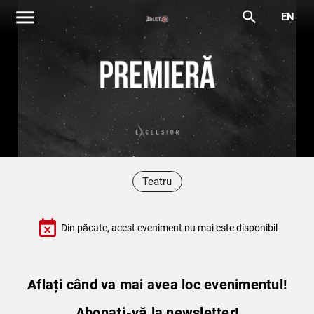
menu
search
EN
Teatru
event_busy
Din păcate, acest eveniment nu mai este disponibil
Aflați când va mai avea loc evenimentul!
Abonați-vă la newsletter!