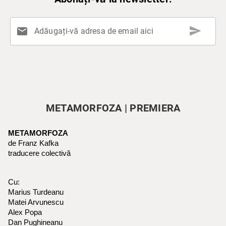
send
mail
Adăugați-vă adresa de email aici
METAMORFOZA | PREMIERA
METAMORFOZA
de Franz Kafka
traducere colectivă
Cu:
Marius Turdeanu
Matei Arvunescu
Alex Popa
Dan Pughineanu