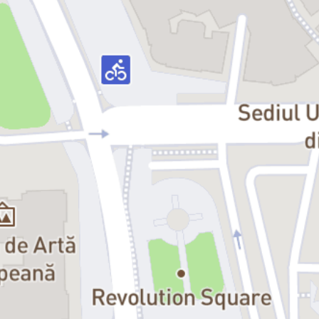
voiajor de încredere, devine peste noapte un corp de neatins.
Familia lui, speriată la început, îl șterge treptat, în tăcere, din propria
viață, în timp ce, dincolo de fereastră, lumea își vede de drum,
nepăsătoare. La fel ca noi, în fiecare dimineață, Gregor se trezește
într-o lume în care podelele se clatină, pereții se sfărâmă, ușile nu se
mai deschid, iar tăcerea se întinde ca o boală. Și rămâne prins, ca și
noi, între cine credea că este și cine se teme că a devenit.
Versiunea noastră a
Metamorfozei
nu e despre o insectă, ci despre
fiecare dintre noi. Despre cum frumusețea și cruzimea, dragostea și
dezgustul, ruptura și armonia pot trăi împreună în orice familie, în
orice casă, în orice lume. Kafka lasă această rană deschisă. Noi o
păstrăm la fel. Un bărbat se trezește transformat într-o insectă, o
larvă de
Chrysopa perla
. Lumea nu observă: e frântă, indiferentă,
ternă. Și totuși, undeva, ascunsă în toate astea, se naște o
frumusețe fragilă. Pentru că nicio metamorfoză nu e completă
până nu-și întregește ciclul.
Metamorfoza
lui Kafka nu e o
metaforă. E o oglindă. Așa cum spunea Nabokov:
fiecare om are
aripi – dacă ar ști doar cum să le deschidă…
” –
Yuri Kordonsky
Distribuția: