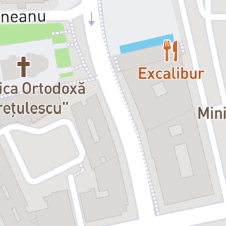
Gregor:
Marius Turdeanu, Matei Arvunescu, Alex Popa, Dan
Pughineanu, Mircea Alexandru Băluță
Grete:
Oana Predescu
Mama:
Mihaela Trofimov
Tatăl:
Bogdan Nechifor
Servitoarea:
Dana Marineci
Administratorul-șef:
Mihai Mitrea
Primul chiriaș:
Dan Clucinschi
Al doilea chiriaș:
Dragoș Spahiu
Al treilea chiriaș:
Ovidiu Ușvat