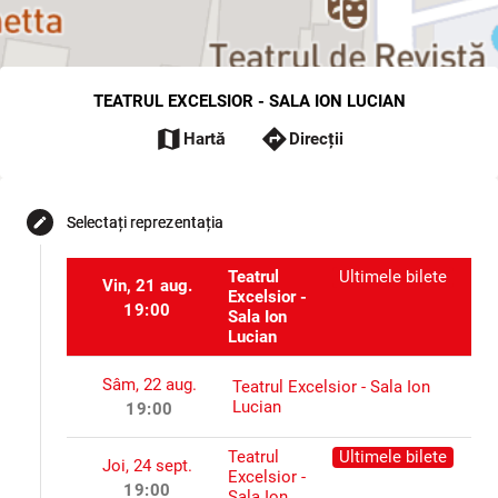
TEATRUL EXCELSIOR - SALA ION LUCIAN
map
directions
Hartă
Direcții
Selectați reprezentația
edit
Teatrul
Ultimele bilete
Vin, 21 aug.
Excelsior -
19:00
Sala Ion
Lucian
Sâm, 22 aug.
Teatrul Excelsior - Sala Ion
Lucian
19:00
Teatrul
Ultimele bilete
Joi, 24 sept.
Excelsior -
19:00
Sala Ion