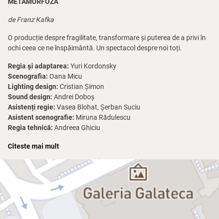
METAMORFOZA
de Franz Kafka
O producție despre fragilitate, transformare și puterea de a privi în
ochi ceea ce ne înspăimântă. Un spectacol despre noi toți.
Regia și adaptarea:
Yuri Kordonsky
Scenografia:
Oana Micu
Lighting design:
Cristian Șimon
Sound design:
Andrei Doboș
Asistenți regie:
Vasea Blohat, Șerban Suciu
Asistent scenografie:
Miruna Rădulescu
Regia tehnică:
Andreea Ghiciu
Producător delegat:
Camelia Moroianu
Citeste mai mult
Recomandare de vârstă:
14+
Durata:
2h 10' / Pauză: Nu
„Nuvela celebră a lui Kafka,
Metamorfoza
, te lovește ca o palmă
peste față. Un bărbat se trezește transformat într-o insectă. Mai
exact, într-o larvă de
Chrysopa perla
, o insectă din familia
Chrysopidae și subfamilia Chrysopinae. Fără explicație. Fără
scăpare. Brutal. Absurd. Gregor Samsa, fiu exemplar și comis-