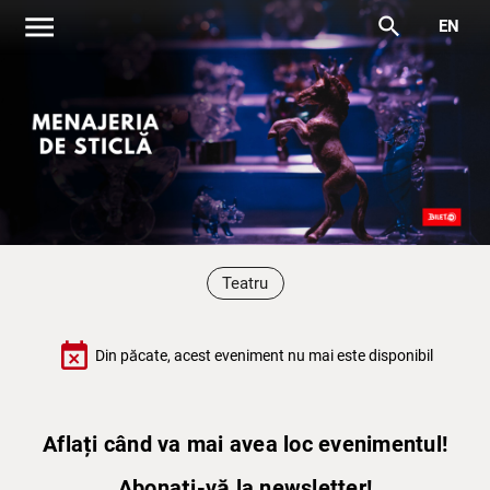
menu
search
EN
Teatru
event_busy
Din păcate, acest eveniment nu mai este disponibil
Aflați când va mai avea loc evenimentul!
Abonați-vă la newsletter!