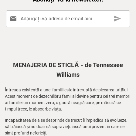
send
mail
Adăugați-vă adresa de email aici
MENAJERIA DE STICLĂ - de Tennessee
Williams
Întreaga existență a unei familii este întreruptă de plecarea tatălui.
Acest moment de dezechilibru familial devine pentru cei trei membri
ai familiei un moment zero, o gaură neagră care, pe măsură ce
timpul trece, le absoarbe viața.
Incapacitatea de a se desprinde de trecut îi împiedică să evolueze,
să trăiască și nu doar să supraviețuiască unui prezent în care se
simt profund nefericiți.