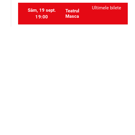
Ultimele bilete
Sâm, 19 sept.
Teatrul
Masca
19:00
Ultimele bilete
Dum, 20 sept.
Teatrul
Masca
19:00
Selectați locurile
event_seat
Alte evenimente ale aceluiași organizator
Teatru
Teatru