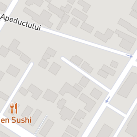
apariții neliniștitoare – toate sunt reflecții deformate, dar familiare,
ale procesării trecutului.
Când apare tânărul Hitler, ca un aspirant artist cu o sete imensă de
validare, granița dintre realitate și fantezie se destramă complet.
Scena devine simultan un loc concret și un peisaj interior: spațiul
unei minți creatoare, unde trauma, memoria și imaginația se
contopesc.
Acest spectacol nu spune istoria – ci pune întrebări. Despre
înțelegere, responsabilitate și posibilitatea izbăvirii. Și despre faptul,
că ceea ce s-a întâmplat poate fi rescris. Sau, mai degrabă: trebuie
rescris?
Cu:
Sorin Dinculescu, Sebastian Marina, Robert Brage, Oana Jipa,
Anamaria Pîslaru, Alina Crăiță
O co-producție TAM – Teatrul Masca