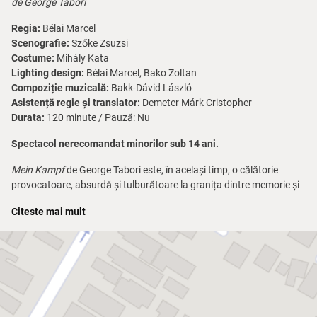
de George Tabori
Regia:
Bélai Marcel
Scenografie:
Szőke Zsuzsi
Costume:
Mihály Kata
Lighting design:
Bélai Marcel, Bako Zoltan
Compoziție muzicală:
Bakk-Dávid László
Asistență regie și translator:
Demeter Márk Cristopher
Durata:
120 minute / Pauză: Nu
Spectacol nerecomandat minorilor sub 14 ani.
Mein Kampf
de George Tabori este, în același timp, o călătorie
provocatoare, absurdă și tulburătoare la granița dintre memorie și
imaginație. Nu dictatorul temut al istoriei se află în centrul atenției,
Citeste mai mult
ci un tânăr pierdut și nesemnificativ, care încă își caută identitatea
– și în care deja pândește umbra viitorului.
Ne aflăm într-un adăpost de noapte golit, unde bătrânul scriitor
evreu, Schlomo Herzl, rămâne singur – sau poate nu chiar. Spațiul
începe treptat să se populeze: apar figuri stranii și grotesce, ca și
cum toate s-ar naște din conștiința lui Herzl. Un bucătar care se
crede Dumnezeu, o prezență misterioasă, fantasme ale dorinței și