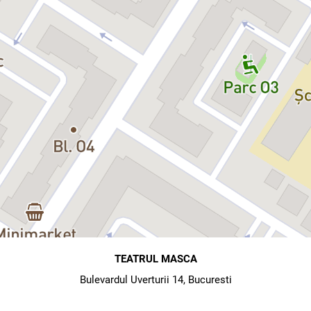
TEATRUL MASCA
Bulevardul Uverturii 14, Bucuresti
map
directions
Hartă
Direcții