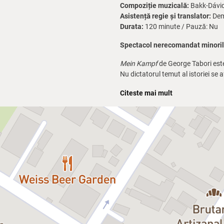
Compoziție muzicală:
Bakk-Dávid
Asistență regie și translator:
Dem
Durata:
120 minute / Pauză: Nu
Spectacol nerecomandat minorilo
Mein Kampf
de George Tabori este,
Nu dictatorul temut al istoriei se a
pândește umbra viitorului.
Citeste mai mult
Ne aflăm într-un adăpost de noapt
treptat să se populeze: apar figuri
o prezență misterioasă, fantasme ale
Când apare tânărul Hitler, ca un a
devine simultan un loc concret și 
Acest spectacol nu spune istoria – 
a întâmplat poate fi rescris. Sau, 
Cu:
Sorin Dinculescu, Sebastian M
O co-producție TAM – Teatrul M