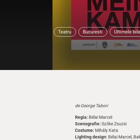
Teatru
Bucuresti
Ultimele bil
de George Tabori
Regia:
Bélai Marcel
Scenografie:
Szőke Zsuzsi
Costume:
Mihály Kata
Lighting design:
Bélai Marcel, Ba