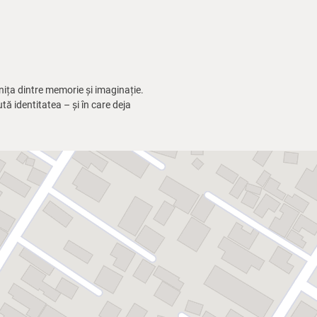
nița dintre memorie și imaginație.
ută identitatea – și în care deja
poate nu chiar. Spațiul începe
Un bucătar care se crede Dumnezeu,
miliare, ale procesării trecutului.
ntezie se destramă complet. Scena
imaginația se contopesc.
rii. Și despre faptul, că ceea ce s-