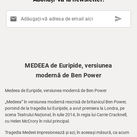
send
mail
Adăugați-vă adresa de email aici
MEDEEA de Euripide, versiunea
modernă de Ben Power
Medeea de Euripide, versiunea modernă de Ben Power
„Medeea” în versiunea modernă rescrisă de britanicul Ben Power,
pornind de la tragedia lui Euripide, a avut premiera la Londra, pe
scena Teatrului Național, în iulie 2014, în regia lui Carrie Cracknell,
cu Helen McCrory în rolul principal.
Tragedia Medeei impresionează și azi, în aceeași măsură, ca acum