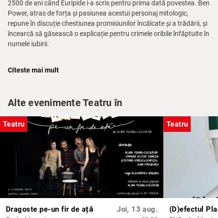
2500 de ani când Euripide i-a scris pentru prima dată povestea. Ben
Power, atras de forța și pasiunea acestui personaj mitologic,
repune în discuție chestiunea promisiunilor încălcate și a trădării, și
încearcă să găsească o explicație pentru crimele oribile înfăptuite în
numele iubirii.
„Este o adaptare în sensul în care dispar multe personaje și se
Citeste mai mult
esențializează povestea, dar limbajul este tot unul poetic. Numai că,
are o poezie mult mai directă și mai frustă. În timp ce traduceam
piesa, mi-am dat seama că există acolo un vers – Dreptate, ochii
Alte evenimente Teatru în
plânși cer să te vadă! Și de aici am pornit povestea acestui
spectacol. Este ceva extrem de auster și de cerebral. Când am luat
textul, nu îmi puteam imagina pe nimeni altcineva în rolul acesta, în
Teatru
Teatru
afară de Andreea. Ea va fi o Medeea extrem de calculată și
cerebrală, și în același timp extrem de fragilă, emoțională și
emoționantă.” Vlad Massaci
Regia: Vlad Massaci
Scenografia: Adrian Damian
Costume: Șteff Chelaru
Dragoste pe-un fir de ață
Joi, 13 aug.
(D)efectul Pl
Cu: Andreea Grămoșteanu, Marin Grigore, Radu Zetu, Liliana Pană,