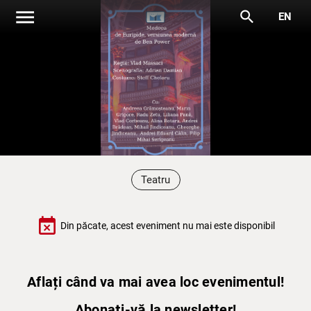
menu
search
EN
Teatru
event_busy
Din păcate, acest eveniment nu mai este disponibil
Aflați când va mai avea loc evenimentul!
Abonați-vă la newsletter!