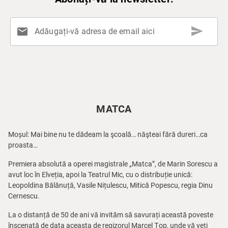
send
mail
Adăugați-vă adresa de email aici
MATCA
Moșul: Mai bine nu te dădeam la şcoală… năşteai fără dureri…ca
proasta…
Premiera absolută a operei magistrale „Matca”, de Marin Sorescu a
avut loc în Elveția, apoi la Teatrul Mic, cu o distribuție unică:
Leopoldina Bălănuță, Vasile Nițulescu, Mitică Popescu, regia Dinu
Cernescu.
La o distanță de 50 de ani vă invităm să savurați această poveste
înscenată de data aceasta de regizorul Marcel Țop, unde vă veți