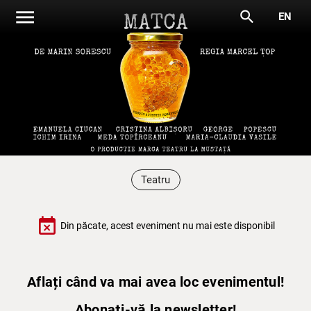
menu
search
EN
Teatru
event_busy
Din păcate, acest eveniment nu mai este disponibil
Aflați când va mai avea loc evenimentul!
Abonați-vă la newsletter!