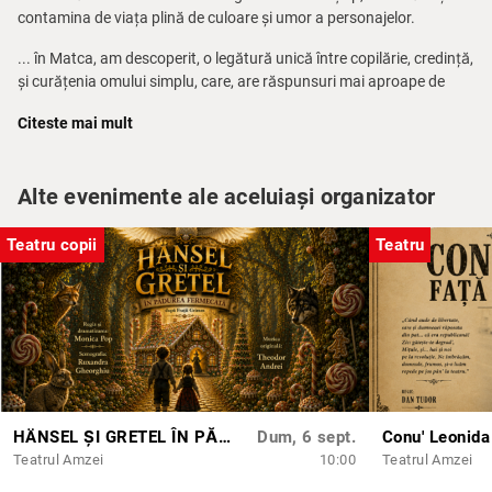
contamina de viața plină de culoare și umor a personajelor.
... în Matca, am descoperit, o legătură unică între copilărie, credință,
și curățenia omului simplu, care, are răspunsuri mai aproape de
adevăr, decât cei care odată cu "maturizarea", și înregimentarea in
Citeste mai mult
sistem, cred că le știu pe toate... O poveste, a nașterii și a vieții...
Echilibru, tradiție, continuitate; sfârșit și început... Matca... - Marcel
Țop, regizor
Alte evenimente ale aceluiași organizator
Distribuția:
Teatru copii
Teatru
Meda Topîrceanu
Ichim Irina
Maria-Claudia Vasile
Emanuela Ciucan
George Popescu
Spectacol produs de Teatru la Mustață și găzduit de Teatrul
Național București.
Sponsor principal: Leroy Merlin
HÄNSEL ȘI GRETEL ÎN PĂDUREA FERMECATĂ
Dum, 6 sept.
Parteneri: Casa Schiller, CartoMed și Partener Montaj
Teatrul Amzei
10:00
Teatrul Amzei