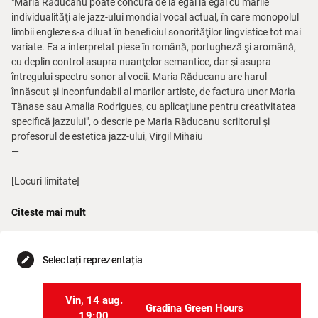
"Maria Răducanu poate concura de la egal la egal cu marile
individualităţi ale jazz-ului mondial vocal actual, în care monopolul
limbii engleze s-a diluat în beneficiul sonorităţilor lingvistice tot mai
variate. Ea a interpretat piese în română, portugheză şi aromână,
cu deplin control asupra nuanţelor semantice, dar şi asupra
întregului spectru sonor al vocii. Maria Răducanu are harul
înnăscut şi inconfundabil al marilor artiste, de factura unor Maria
Tănase sau Amalia Rodrigues, cu aplicaţiune pentru creativitatea
specifică jazzului", o descrie pe Maria Răducanu scriitorul şi
profesorul de estetica jazz-ului, Virgil Mihaiu
—
[Locuri limitate]
Citeste mai mult
☼ intrarea publicului se face începînd cu 30 de minute înainte de
ora anunţată a evenimentului.
Atenţie: la ora anunţată, locurile rezervate şi neocupate pînă atunci
Selectați reprezentația
edit
se pierd, fiind oferite doritorilor fără rezervări.
☼ evenimentele artistice încep efectiv cu 15 – max. 30 minute după
Vin, 14 aug.
ora anunţată.
Gradina Green Hours
☼ nu este permis accesul la spectacole al persoanelor aflate în
19:00