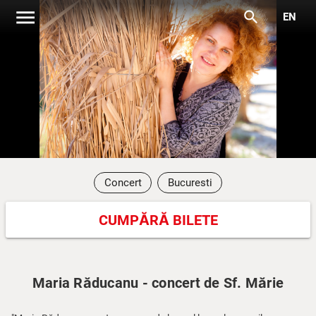
menu
search
EN
Concert
Bucuresti
CUMPĂRĂ BILETE
Maria Răducanu - concert de Sf. Mărie