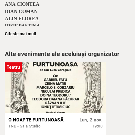
ANA CIONTEA
IOAN COMAN
ALIN FLOREA
IOSIF PAȘTINA
IOANA ANCEA
Citeste mai mult
ALEXANDRA RĂDUȚĂ / ISADORA BĂLTĂȚEANU
SEVI STAN
Alte evenimente ale aceluiași organizator
Teatru
O NOAPTE FURTUNOASĂ
Lun, 2 nov.
TNB - Sala Studio
19:00