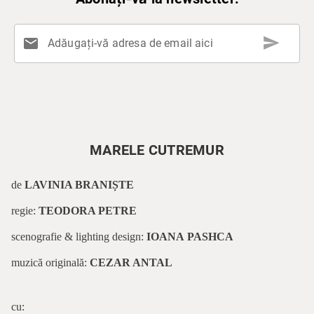
send
mail
Adăugați-vă adresa de email aici
MARELE CUTREMUR
de
LAVINIA BRANIȘTE
regie:
TEODORA PETRE
scenografie & lighting design:
IOANA PASHCA
muzică originală:
CEZAR ANTAL
cu: