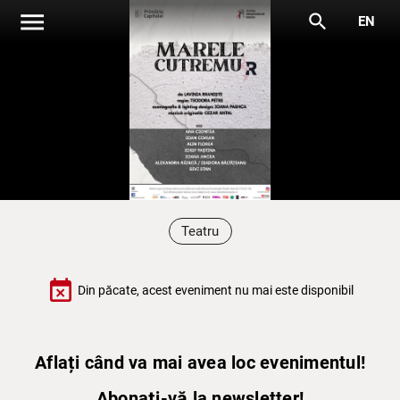
menu
search
EN
Teatru
event_busy
Din păcate, acest eveniment nu mai este disponibil
Aflați când va mai avea loc evenimentul!
Abonați-vă la newsletter!