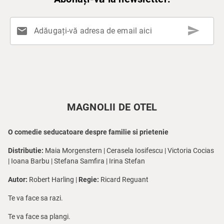
send
mail
Adăugați-vă adresa de email aici
MAGNOLII DE OTEL
O comedie seducatoare despre familie si prietenie
Distributie:
Maia Morgenstern | Cerasela Iosifescu | Victoria Cocias
| Ioana Barbu | Stefana Samfira | Irina Stefan
Autor:
Robert Harling |
Regie:
Ricard Reguant
Te va face sa razi.
Te va face sa plangi.