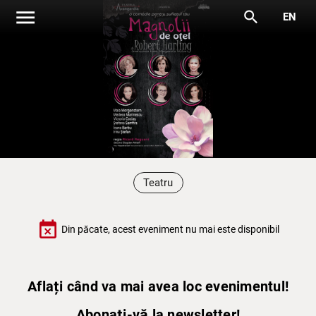
menu
search
EN
Teatru
event_busy
Din păcate, acest eveniment nu mai este disponibil
Aflați când va mai avea loc evenimentul!
Abonați-vă la newsletter!