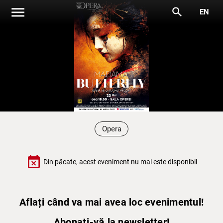
menu
search
EN
Opera
event_busy
Din păcate, acest eveniment nu mai este disponibil
Aflați când va mai avea loc evenimentul!
Abonați-vă la newsletter!