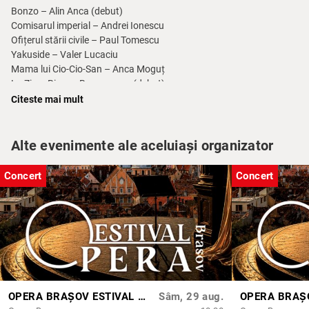
Bonzo – Alin Anca (debut)
Comisarul imperial – Andrei Ionescu
Ofițerul stării civile – Paul Tomescu
Yakuside – Valer Lucaciu
Mama lui Cio-Cio-San – Anca Moguț
La Zia – Bianca Brașoveanu (debut)
La Cugina – Mădălina Lucaciu
Citeste mai mult
Servitori – Marius Tămășanu, Șerban Lupei
Copilul – Anastasia Stîrlea
Alte evenimente ale aceluiași organizator
Orchestra și Corul Operei Brașov
Concert
Concert
Dirijor:
Mircea Holiartoc
Regia artistică:
Anda Tabacaru
Scenografia:
Rodica Garștea
Dirijor cor:
Dragoș Cohal
Mișcarea scenică:
Nermina Damian
Asistent mișcare scenică:
Cristina Rotundu
Regie scenă:
Marilena Aldea, Alina Nistor
Durata:
2 h 45 min / Pauze: 2
OPERA BRAȘOV ESTIVAL – ROMANCE & CINEMA - CONCERT
Sâm, 29 aug.