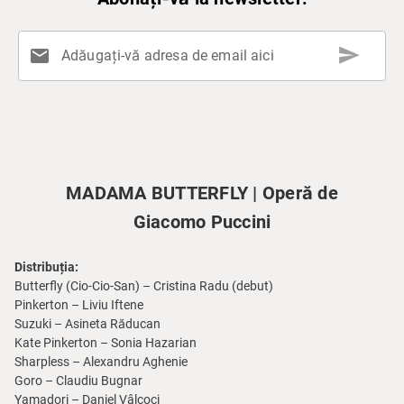
send
mail
Adăugați-vă adresa de email aici
MADAMA BUTTERFLY | Operă de
Giacomo Puccini
Distribuția:
Butterfly (Cio-Cio-San) – Cristina Radu (debut)
Pinkerton – Liviu Iftene
Suzuki – Asineta Răducan
Kate Pinkerton – Sonia Hazarian
Sharpless – Alexandru Aghenie
Goro – Claudiu Bugnar
Yamadori – Daniel Vâlcoci