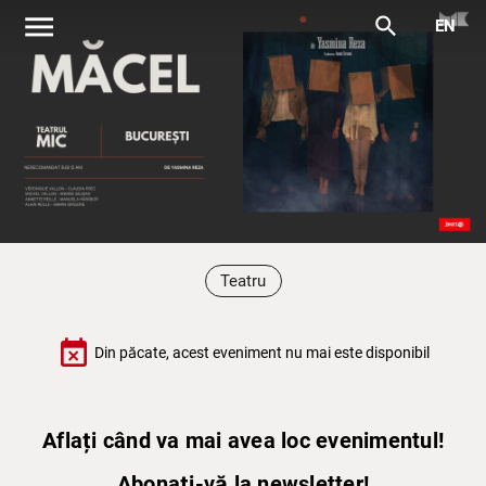
menu
search
EN
Teatru
event_busy
Din păcate, acest eveniment nu mai este disponibil
Aflați când va mai avea loc evenimentul!
Abonați-vă la newsletter!