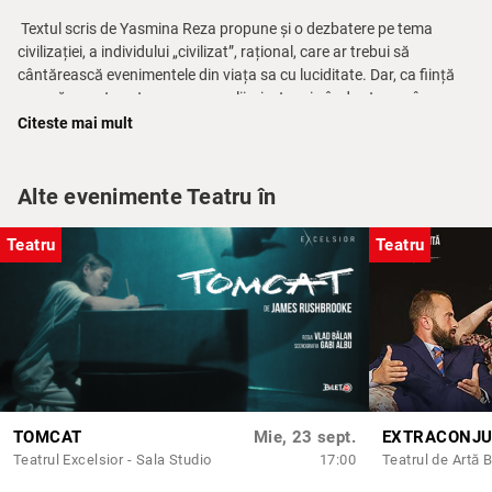
Textul scris de Yasmina Reza propune și o dezbatere pe tema
civilizației, a individului „civilizat”, rațional, care ar trebui să
cântărească evenimentele din viața sa cu luciditate. Dar, ca ființă
umană, acesta este supus greșelii, și, atunci când este pus în
postura de a-și apăra cauza, pare că nu se deosebește cu nimic de
Citeste mai mult
omul necivilizat. Impulsuri, instincte primare, emoții ies la suprafață
și transformă această fațadă perfectă într-una derizorie.
Traducerea:
Ionuț Grama
Alte evenimente Teatru în
Coordonator proiect:
Andreea Grămoșteanu
Consultant scenografie:
Ioana Pashca
Teatru
Teatru
Distribuție:
Veronique Valllon -
Claudia Prec
Michel Valllon -
Andrei Seușan
Annette Reille -
Manuela Hărăbor
Alain Reille -
Marin Grigore
Durata: 1h 35 min
TOMCAT
Mie, 23 sept.
Teatrul Excelsior - Sala Studio
17:00
Teatrul de Artă 
**Nerecomandat persoanelor sub 12 ani.